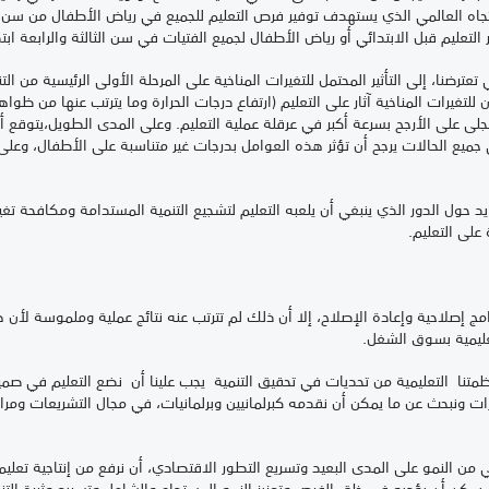
لاتجاه العالمي الذي يستهدف توفير فرص التعليم للجميع في رياض الأطفال من سن 
بل الابتدائي أو رياض الأطفال لجميع الفتيات في سن الثالثة والرابعة ابتداء من عام 2016 - 90.5% 
ي تعترضنا، إلى التأثير المحتمل للتغيرات المناخية على المرحلة الأولى الرئيسية من ا
نظمة إنقاذ الطفولة واليونيسف (2008) أن للتغيرات المناخية آثار على التعليم (ارتفاع درجات الحرارة وما يترتب عنها 
جلى على الأرجح بسرعة أكبر في عرقلة عملية التعليم. وعلى المدى الطويل،يتوقع أن
 جميع الحالات يرجح أن تؤثر هذه العوامل بدرجات غير متناسبة على الأطفال، وع
د حول الدور الذي ينبغي أن يلعبه التعليم لتشجيع التنمية المستدامة ومكافحة تغي
 على التعليم.
برامج إصلاحية وإعادة الإصلاح، إلا أن ذلك لم تترتب عنه نتائج عملية وملموسة لأن
تعليمية بسوق الشغل.
نظمتنا التعليمية من تحديات في تحقيق التنمية يجب علينا أن نضع التعليم في صم
ات ونبحث عن ما يمكن أن نقدمه كبرلمانيين وبرلمانيات، في مجال التشريعات ومر
بي من النمو على المدى البعيد وتسريع التطور الاقتصادي، أن نرفع من إنتاجية تعلي
ذي يمكن أن يؤديه في خلق الفرص وتعزيز النمو المستدام والشامل وتسريع وثيرة الت