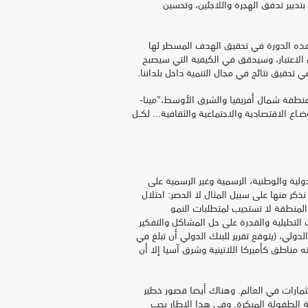
تدبير تدفق الهجرة واللاجئين، وتحسين
هذه الدورة في تحقيق الهدف المسطر لها
 الاعتبار، وسيدقق في الكيفية التي سيصبح
 تحقيق نتائج في مجال التنمية داخل بلداننا.
نطقة شمال أفريقيا والشرق الأوسط،"مينا-
ضـاع الاقتصادية والاجتماعية والثقافية... لكــل
دولية والوطنية، الرسمية وغير الرسمية على
نذكر منها على سبيل المثال لا الحصر: احتلال
 المنطقة لا تستجيب لمتطلبات النمو
لتحليلية والقدرة على حل المشاكل والتفكير
دولي، (يتوقع تقرير للبنك الدولي أن تبلغ في
قة على التعليم فاق ما أنفقته مناطق كأميركا اللاتينية وشرق آسيا إلا أن
ثمارات في العالم. وهناك أيضا قصور خطير
 الطفولة المبكرة. وفي هذا الإطار يجب