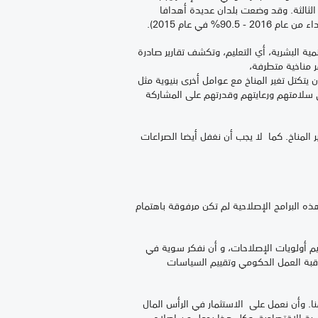
الثالثة. وقد وضعت بلدان عديدة أهدافا
في عام 2015).
لتنمية البشرية، أي التعليم، وتكشف تقارير صادرة
من ظواهر مناخية متطرفة،
 يتكتل تغير المناخ مع عوامل أخرى بنيوية مثل
لى سلامتهم ورعايتهم وقدرتهم على المشاركة
ر المناخ. كما لا يجب أن نغفل أيضا الصراعات
 هذه البرامج الإصلاحية لم تكن مرفوقة باهتمام
يم أولويات الإصلاحات، و أن نفكر سوية في
اقبة العمل الحكومي وتقييم السياسات
منا. وأن نعمل على الاستثمار في الرأس المال
نمية الاقتصادية. وكل هذا يجعل من إصلاح