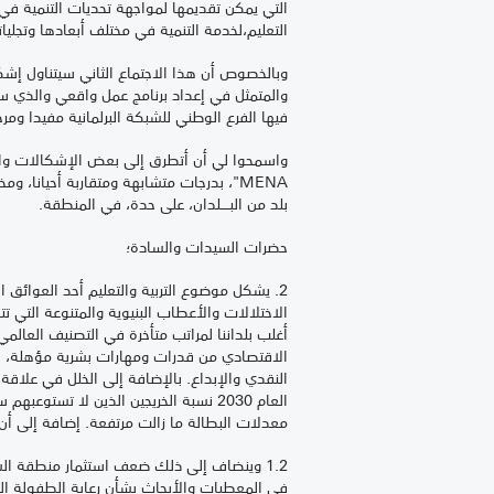
التي يمكن تقديمها لمواجهة تحديات التنمية في 
التعليم،لخدمة التنمية في مختلف أبعادها وتجليات
وبالخصوص أن هذا الاجتماع الثاني سيتناول إش
والمتمثل في إعداد برنامج عمل واقعي والذي ست
فيها الفرع الوطني للشبكة البرلمانية مفيدا ومر
واسمحوا لي أن أتطرق إلى بعض الإشكالات والت
MENA"، بدرجات متشابهة ومتقاربة أحيانا، و
بلد من البــــلدان، على حدة، في المنطقة.
حضرات السيدات والسادة؛
2. يشكل موضوع التربية والتعليم أحد العوائق ا
الاختلالات والأعطاب البنيوية والمتنوعة التي تت
أغلب بلداننا لمراتب متأخرة في التصنيف العالمي
الاقتصادي من قدرات ومهارات بشرية مؤهلة، حيث
النقدي والإبداع. بالإضافة إلى الخلل في علاقة 
معدلات البطالة ما زالت مرتفعة. إضافة إلى أن
1.2 وينضاف إلى ذلك ضعف استثمار منطقة ال
في المعطيات والأبحاث بشأن رعاية الطفولة ال