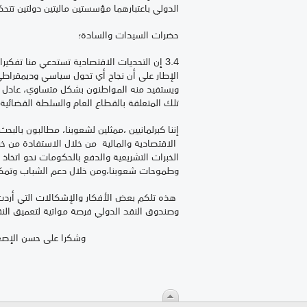
الدولي باعتبارهما مؤسستين ماليتين دولتين تتحك
حضرات السيدات والسادة؛
3.4 إن التحديات الاقتصادية تستدعي منا تف
الإطار على أن نجاح أي تحول سياسي وديمقراط
ويستفيد منه المواطنون بشكل متساوي، عادل و
تلك المتعلقة بالقطاع العام والسلطة القضائية
إننا كبرلمانيين ،ممثلين لشعوبنا، مطالبون بالب
الاقتصادية والمالية من خلال الاستفادة من خب
الخبرات التشريعية والدفع بالحكومات نحو اتخاذ
وطموحات شعوبنا،ومن خلال دعم الشباب وتمكينه
هذه تلكم بعض الأفكار والإشكالات التي أردت ا
وصندوق النقد الدولي فرصة مواتية لتعميق النق
وشكرا على حسن الإصغاء، وعذرا