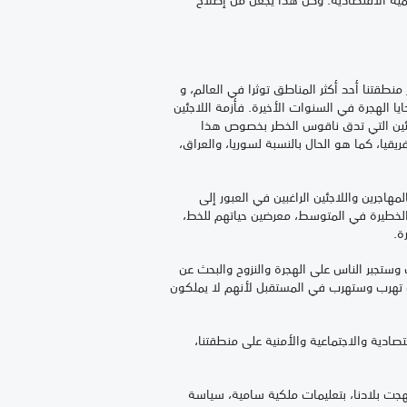
منطقتنا أحد أكثر المناطق توثرا في العالم، و
يا الهجرة في السنوات الأخيرة. فأزمة اللاجئين
لاجئين التي تدق ناقوس الخطر بخصوص هذا
قيا، كما هو الحال بالنسبة لسوريا، والعراق،
هاجرين واللاجئين الراغبين في العبور إلى
ية الخطيرة في المتوسط، معرضين حياتهم للخط،
ة.
 وستجبر الناس على الهجرة والنزوح والبحث عن
س تهرب وستهرب في المستقبل لأنهم لا يملكون
تصادية والاجتماعية والأمنية على منطقتنا،
تهجت بلادنا، بتعليمات ملكية سامية، سياسة