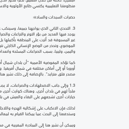
منظومتنا التعليمية يكتسي طابع الأولوية وال
حضرات السيدات والسادة؛
3. التحدي الثاني الذي يواجهنا جميعا، وسينكب 
يوجد فيها العديد من بؤر التوتر والنزاعات والص
غير المسبوقة قد أثرت على المنطقة بأكملها بل
الموضوع، وتحذر من الوضع الإنساني الكارثي نتي
واليمن، وليبيا، بسبب الصراعات المسلحة وانعدام
كما تؤكد المفوضية الأممية "أن بلدان شمال أفريق
أوروبا أو إلى أماكن مختلفة في شمال أفريقيا. و
مصدر قلق متزايد". بالإضافة إلى ذلك نشير هنا أي
1.3 وإلى جانب الاضطهادات والصراعات، لا يجب
ملجأ لهم في بلدان أخرى. وهناك كوارث أخرى م
خيارات أخرى تشجعهم على البقاء والعيش في بلد
لذلك فإن الانكباب على إشكالية الهجرة واللاجئين
وستدفعنا إلى البحث عما يمكننا القيام به لمعالج
ويمكن أن نشير هنا إلى المبادرة المغربية في م