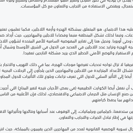
استعجال، ويقتضي الاستفادة من التجارب والتعاون مع كل المؤسسات.
عليه هذا الاجتماع، هو المتعلق بمشكلة الهجرة وأزمة اللاجئين، فكما تعلمون تعتبر 
راعات، وتبعا لذلك تشكل المنطقة منبعا وفضاءا للاجئين والمهاجرين، حيث أزداد ضحا
 وحتى أوروبا. ونحيل هنا إلى تقارير المفوضية السامية للأمم المتحدة لشؤون ال
جة الهجرة وتزايد عدد اللاجئين في العديد من الدول في الشرق الأوسط وشمال أفري
 الاستقرار والوضع الأمني الخطير الذي يزيد مشكلة النازحين تعقيدا.
يا لا تزال تواجه تحديات تفرضها موجات الهجرة، بما في ذلك التهريب والاتجار بالم
تشكل الأعداد المتزايدة من اللاجئين والمهاجرين الذين يلجأون إلى الرحلات البحر
ضا إلى التأثير السلبي للدول التي تعرف نزاعات وبلوغ تلك التأثيرات للدول المجاور
 أن نغفل أيضا الكوارث الطبيعية (في بعض الأحيان نتيجة لتغير المناخ) التي أجبرت
ن صنع الإنسان مثل الحرمان الاجتماعي والاقتصادي، لذلك فإن الأغلبية من النا
انهم بما يحفظ كرامتهم.
 ستدفعنا، كبرلمانين وبرلمانيات، إلى الوقوف عند أسبابها ونتائجها وتأثيراتها الاق
تها في إطار تبادل الخبرات والتجارب والتعاون.
جال تسوية الوضعية القانونية لعدد من المهاجرين الذين يقيمون بالمملكة، حيث ان