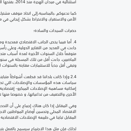
استثنائية في ميدان الهجرة منذ 2014، بفتحها الباب لتسوية الوضعية الإدارية للمهاجرين فوق ترابها، وهي الآن في نسختها الثانية منذ منتصف دجنبر 2016.
الأمن والاستقرار، والانخراط بشكل إيجابي في م
حضرات السيدات والسادة؛
4. أما فيما يخص الجانب الاقتصادي فعديدة وم
جاءت في العديد من التقارير الدولية، وعلى رأسه
متوقعاً خلال السنوات الأخيرة لعدة أسباب متدا
الماضيين، جاءت أقل من تلك المسجلة في سنوا
وتبقى أقل جذباً للاستثمارات مقارنة بالسنوات ا
2.4 وإذا كانت بلداننا قد قطعت أشواطاً متب
سياسات هذه المؤسسات والإصلاحات التي تطالب
إمكانية مساهمة الإصلاحات الميكرو- إقتصادية 
الأخرى والتخفيف من تداعياتها، و خصوصا منها تلك
وفي المقابل إذا كان هناك إجماع على أن التحدي
الاقتصاد المحلي وتحسين أوضاع المواطنين الاجت
المقابل تباينا في طبيعة الإصلاحات الاقتصادية ذ
لذلك فإن مثل هذا الاجتماع سيسمح بالفعل بتبادل