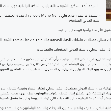
- السيدة ألفة السكري الشريف، نائبة رئيس الشبكة البرلمانية حول البنك ا
- السيدة فرانسواز ماري نيلي Nelly
البنك الدولي المحترمة؛
للشرق الأوسط وآسيا الوسطى المحترم؛
انيات ممثلي وممثلات برلمانات الدول الصديقة والشقيقة من دول منطقة الشرق ال
 النقد الدولي والبنك الدولي المحترمات والمحترمين؛
تشارين، في بلدكم الثاني المغرب، وأن أشكركم على حضور هذا الاجتماع الثاني
دولي وصندوق البنك الدولي وبتمويل من الصندوق الائتماني متعدد المانحين للشرق
البرلمانية حول البنك الدولي وصندوق النقد الدولي فضاءا للحوار وفرصة للتبادل، بين 
مية المشتركة. كما يشكل إطارا لتبادل الخبرات والمعارف حول الممارسات الفضلى
ويعتبر أيضا فرصة للوقوف على التحديات التي تواجهنا جميعا وعلى ما يشغل شعوبن
 لتبادل المعارف والتجارب، مابين السيدات والسادة البرلمانيين من المنطقة وخبر