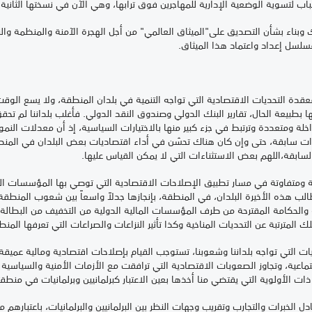
سلسل إعداد واعتماد هذا الميثاق.
عقدة التحديات الاقتصادية التي تواجه التنمية في بلدان المنطقة، ولا يسع الوق
ا بطبيعة الحال، تقارير البنك الدولي وصندوق النقد الدولي. فأغلب بلداننا لم تح
خلة ومتعددة وترتبط في جزء كبير منها بالاختيارات السياسية، إذ أن معدلات الن
ت سابقة، حتى وإن كان هناك تحسّن في أداء اقتصاديات بعض البلدان في المنط
لسابقة،اللهم بعض الاستثناءات التي لا يمكن القياس عليها.
اينة ومتفاوتة في مسار تطبيق الإصلاحات الاقتصادية التي توصي بها المؤسسات الما
 هذه الأخيرة البلدان، في المنطقة، بإنجازها جدلاً واسعاً بين شعوب المنط
والحكامة المقترحة من طرف المؤسسات المالية الدولية من التخفيف من البطالة،
 المترتبة عن التحديات المناخية وكذا تأثير النزاعات والصراعات التي تعرفها المن
ات التي تواجه بلداننا وشعوبنا، تستوجب القيام بإصلاحات اقتصادية ومالية عميقة،
ماعية، وتجاوز الصعوبات الاقتصادية التي ترافقت مع الأزمات الأمنية والسياسية
ات الأولوية التي يقتضي منا أخذها بعين الاعتبار كبرلمانيين وبرلمانيات في منطقتن
 الخبرات والتجارب وتقريب وجهات النظر بين البرلمانيين والبرلمانيات، باعتبارهم