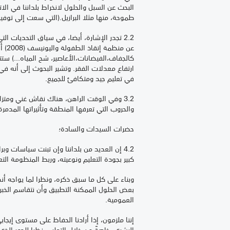
البحث عن السبل والحلول لانخراط بلداننا في ا
طموحة، منها مثلا البرازيل.(التي سعت إلى توفير التعليم ق
2.2 تجدر الإشارة، أيضا، في سياق التحديات الت
عن م
كالجفاف،الفيضانات،الأعاصير، شح المياه...) ستت
ارتفاع معدلات الفقر. وتشير البحوث إلى أنه في
في تعليم جيد ومتكافئ للجميع.
3.2 وفي الوقت الراهن، هناك نقاش غني ومتزاي
والحروب التي تعرفها المنطقة وتأثيراتها المدمرة
حضرات السيدات والسادة؛
4.2 إن العديد من بلداننا وإن تبنت سياسات و
كبير بجودة التعليم ونوعيته، وربط المنظومة ال
وبناء على كل ما سبق ذكره، ونظرا لما يواجه أ
بعض الحلول الممكنة التطبيق وأن نتقاسم الخبر
العمومية.
إننا ملزمون، إذا أرادنا الحفاظ على مستوى إيجا
البشري، خاصةً من خلال التعليم، نظرا للدور ال