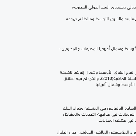
لدولي وصندوق النقد الدولي المحترمة؛
François Marie ، مديرة المنطقة المغاربية والشرق الأوسط ومالطا بمجموعة
أوسط وشمال أفريقيا المحترمات والمحترمين ؛
 لفرع الشرق الأوسط وشمال إفريقيا للشبكة
البرلمانية حول البنك الدولي وصندوق النقد الدولي،بعد الاجتماع الأول المنعقد في الشقيقة تونس خلال شهر ديسمبر(دجنبر) من السنة الماضية(2016)، والذي تم فيه إطلاق
 الأوسط وشمال أفريقيا.
السادة البرلمانيين في المنطقة وخبراء البنك
 للبرلمانات في مواجهة التحديات والمشاكل
ا في مختلف المجالات.
اء المؤسستين الماليتين الدوليتين، حول الحلول