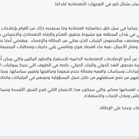
مان بشكل كبير في التوجهات الاقتصادية لبلداننا.
كيرا جماعيا في سبل خلق ديناميكية اقتصادية وما يستوجبه ذلك من القيام بإصلاحا
ي في بلدان المنطقة هو مشروط بتحقيق التقدّم والرفاه الاقتصادي والاجتماع
منصف، وبالخصوص الشباب الذي يعاني من البطالة والإقصاء . ويقتضي أيضا تط
 ومناخ الأعمال، بغية بناء اقتصاد قوي وتنافسي يلبي حاجيات ومتطلبات المجتمعا
حث عن أنجع الإصلاحات الاقتصادية الداعمة للاستقرار والتطور الماليين والتي يمك
رة صندوق النقد الدولي والبنك الدولي، خاصة في الظروف التي تحيط بموازنات الد
 إجراءات وسياسات واقعية وفعالة تخدم شعوبنا ومراقبتها وتقييم سياساتها، وببناء
م من صنع مستقبلهم من خلال تحمل المسؤولية ودورهم في البرلمانات واتخاذ ال
قتسامها معكم، والتي سيكون هذا الاجتماع الثاني لفرع الشرق الأوسط وشمال إف
اش وتبادل الخبرات والاستفادة.
 على الإطالة.