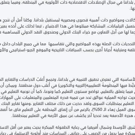
بلداننا في مجال الإصلاحات الاقتصادية ذات الأولوية في المنطقة، وفيما يتعلق ب
ها.
كالات ومواضيع ذات أهمية قصوى ومصيرية لمستقبل بلداننا. وكلنا أمل أن تنجح 
عمل البرلمانات، المشاركة ممثلوها في هذا الاجتماع ، تبعا لذلك على أخذه بعين
جعا لها من أجل التعاون مع خبراء البنك الدولي وصندوق النقد الدولي للمساهمة في
حديات ذات الصلة بهذه المواضيع والتي نتقاسمها معا في جميع البلدان داخل م
مختلفة ومتباينة أحيانا أخرى بحسب السياقات التاريخية والموقع الجيو-استراتيجي والأو
لأساسية التي تعترض تحقيق التنمية في بلداننا، وتجمع أغلبُ الدراسات والتقارير ال
خبَّط فيها المنظومةُ التعليمية(التربية والتكوين) في أغلب دول منطقتنا. ويمكن أن 
 فيما يتعلق بالتعليم، تواضع مستوى التعليم كما ونوعا، كما أن نوعية التعليم في
 تواجه العملية عوائق تحد من تنمية قدرة المتعلمين والمتعلمات على المهارات ا
التعليم بمتطلبات السوق.ولقد حذرت من ذلك مختلف التقارير ،ومنها تقارير البنك ال
العام 2030 نسبة الخريجين الذين لا تستوعبهم سوق العمل زهاء الـ 50%)، بالرغم من أن إنفاق المنط
 هجرة الأدمغة يعد تحديا آخر يكشف عن عمق الأزمة في التعليم بمنطقتنا.
شرق الأوسط وشمال أفريقيا في رعاية الطفولة المبكرة بحيث يعتبر من أقل الاست
مبكرة مما يجعل من الصعب على صانعي السياسات منح أولوية الاستثمار في رعاية