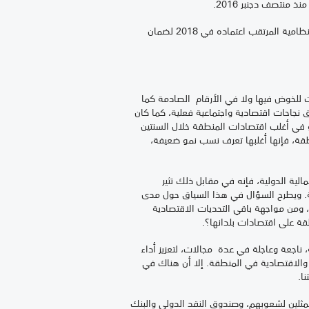
كما ندعوكم ،بالمناسبة،إلى اتخاذ موقف مشترك وبناء بشأن التصديق على"الميثاق العالمي" من أجل الهجرة الآمنة والمنظمة والنظامية المرتقب اعتماده في 2018 لضمان
ت للخوض فيها ولا في الأرقام الصادمة كما
قق نجاحات اقتصادية واجتماعية فعلية، كما كان
مو في أغلب اقتصادات المنطقة خلال السنتين
قة، فإنها أغلبها تعرف نسب نمو ضعيفة،
لية الدولية، فإنه في مقابل ذلك تثير
قة. ويطرح السؤال في هذا السياق حول مدى
 ومن مواجهة باقي التحديات الاقتصادية
طقة على اقتصادات بلدانها؟.
 ناجعة وعاجلة في عدة مجالات، لتعزيز أداء
 والاقتصادية في المنطقة. إلا أن هناك في
ا.
 ممثلين لشعوبهم، وصندوق النقد الدولي والبنك