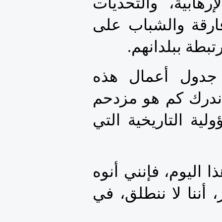
الكابوس المخيف المتمثل في تناميي التهديدات الإرهابية، والتحديات 
المرتبطة بتعثر وتعقد مسارات إشراك المواطنين الأفارقة والشباب على 
طة ببلدانهم.
  وإذا أضفنا تحديات أخرى، ليست مطروحة في جدول أعمال هذه 
الدورة،النزوح، والهجرة، والتوترات و النزاعات، عندئذ ندرك كم هو مزدحم 
جدول أعمال قارتنا، وكم هي عظيمة وجسيمة المسؤولية التاريخية التي 
   وعودة إلى المواضيع المطروحة على جدول أعمال هذا اليوم، فإنني أنوه 
 بالمواضيع التي وقع الإختيار عليها، وعلينا أن نستحضر، أننا لا ننطلق، في 