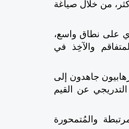
ولكنها غير كافية، إذ ينبغي أن تتعزز وأن تتوطد أكثر فأكثر، من خلال صياغة 
برامج عملية للوقاية من النزوع الراديكالي المستشري على نطاق واسع، 
وأن تتعزز أيضا ببرامج لنزع الطابع الراديكالي المتفاقم والآخِذ في 
أهمية وضرورة عدم السقوط في الفخ الذي يسعى الإرهابيون جاهدون إلى 
جرنا إليه، وهو فخ الاستسلام السهل لإغراء التخلي التدريجي عن القيم 
أساس المجتمعات الديمقراطية، خصوصا القيم المرتبطة والمُتمحورة 