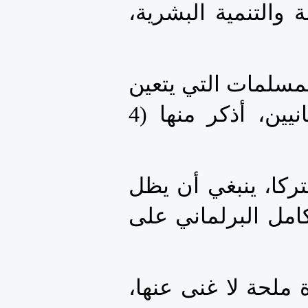
لإشراك الشباب في جهود تعزيز ثقافة السلام والعدالة والتنمية البشرية، 
وفي تساوق مع هذه المداخل، يجذر التأكيد على بعض المسلمات التي يتعين 
أن تنور نقاشنا بشأن مكافحة الإرهاب ودورنا كبرلمانيين، أذكر منها (4 
أن شبح الإرهاب والتهديدات الإرهابية يمثل تحديا مشتركا، ينبغي أن يظل 
على الدوام على رأس أولويات العمل المشترك والتكامل البرلماني على 
أن التدابير الأمنية وإجراءات حفظ النظام هي ضرورة ملحة لا غنى عنها، 