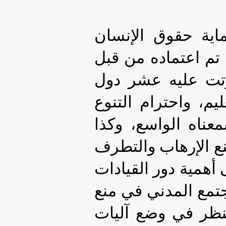
ووجبت الإشارة هنا إلى القرار رقم 33/21 بشأن حماية حقوق الإنسان 
والحريات الأساسية في سياق مكافحة الإرهاب، و الذي تم اعتماده من قبل 
مجلس حقوق الإنسان  بتاريخ 30 سبتمبر 2016 وصوتت عليه عشر دول 
إفريقية منها المغرب، حيث أكد على الدور الهام للتعليم، واحترام التنوع 
الثقافي، ومنع التمييز ومكافحته، والتشغيل والإدماج بمعناه الواسع، وكذا 
وضع استراتيجيات تعليمية ملائمة  في المساعدة على منع الإرهاب والتطرف 
العنيف المفضي إلى الإرهاب؛ مشددا في نفس الآن على أهمية دور القيادات 
والمؤسسات الدينية والمجتمعات المحلية و قيادات المجتمع المدني في منع 
ومكافحة الإرهاب والتطرف ...، وكذا على ضرورة " النظر في وضع آليات 