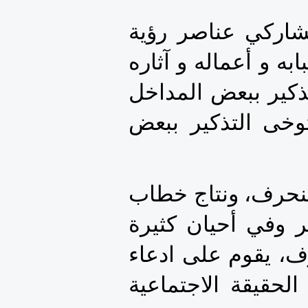
بل كإتحاد برلماني إفريقي..... كون بشكل متدرج و تشاركي عناصر رؤية 
شمولية بشأن مكافحة الإرهاب، سواء على مستوى أسبابه و أعماله و آثاره 
أو على مستوى سبل ومداخل مكافخته، غير أنه أود التذكير ببعض المداخل 
الإضافية التي تتكامل مع هذه الرؤية وهي مداخل تتوخى التذكير ببعض 
فالإرهاب ليس فعلا فحسب، لكنه بالأساس نتاج فكر منحرف، ونتاج خطاب 
يحرض على الكراهية: كراهية للمجتمع والدولة والعصر وفي أحيان كثيرة 
كراهية حتى للحياة. وبذلك فالإرهاب أساسه فكر متطرف، يقوم على ادعاء 
مطلق بتملك الحقيقة كاملة، مع رفض كامل لنسبية الحقيقة الاجتماعية 