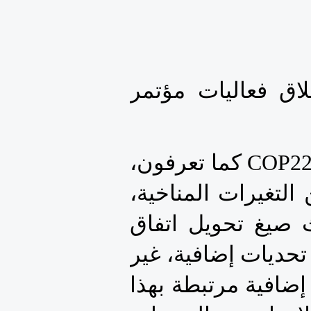
من حسن الصدف  أن مؤتمرنا هذا يتزامن مع انطلاق فعاليات مؤتمر 
وإذا كانت القضايا المطروحة على جدول أعمال مؤتمر  COP22 كما تعرفون، 
تتعلق إجمالا ببحث صيغ مكافحة التحديات المترتبة عن التغيرات المناخية، 
والتي تتحمل قارتنا الإفريقية، أعباء كبيرة منها، وبحث صيغ تحويل اتفاق 
باريس إلى إنجازات وأفعال، فإننا في هذا المؤتمر نبحث تحديات إضافية، غير 
منفصلة عن تحديات وتبعات التغيرات المناخية: تحديات إضافية مرتبطة بهذا 