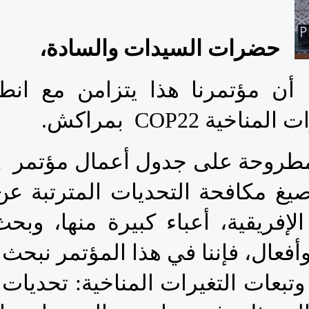
حضرات السيدات والسادة،
ة COP22  بمراكش.