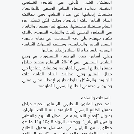
المملكة، آليتين، الأولى، هي القانون التنظيمي
المتعلق بمراحل تفعيل الطابع الرسمي للأمازيغية،
وكيفيات إدماجها في مجال التعليم، وفي مجالات
الحياة العامة ذات الاولوية، وذلك لكي تتمكن من
القيام مستقبلا بوظيفتها، بصفتها لغة رسمية، والثانية،
هي المجلس الوطني للغات والثقافة المغربية، والذي
تكمن مهمته، على وجه الخصوص، في حماية وتنمية
اللغتين العربية والأمازيغية، ومختلف التعبيرات الثقافية
المغربية باعتبارها تراثا أصيلا وإبداعا معاصرا؛
وعلى أساس هذه المرجعية الدستورية، تم وضع
القانون التنظيمي رقم 16-26 المتعلق بتحديد مراحل
تفعيل الطابع الرسمي للأمازيغية وكيفيات إدماجها في
مجال التعليم وفي مجالات الحياة العامة ذات
الأولوية، والمشكل لخارطة طريق لإعطاء معنى فعلي
وملموس وحقيقي للطابع الرسمي للأمازيغية؛
السيدات والسادة
لقد خص القانون التنظيمي المتعلق بتحديد مراحل
تفعيل الطابع الرسمي للأمازيغية، بابه الثالث للبرلمان،
بعنوان "إدماج الأمازيغية في مجال التشريع والتنظيم
والعمل البرلماني"، ووضحت المواد 9 و10 و11 ما هو
مطلوب من البرلمان في مسلسل تفعيل الطابع
الرسمي للأمازيغية، والذي يكمن في "استعمال اللغة