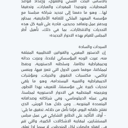
بالأساس البحث اللسني واللغوي، وإعداد قواعد
للمعطيات، وتوحيدا للمفردات والعبارات، وتدقيقا
لها... وهو ما دفعنا إلى تجديد شراكة مجلسنا مع
مؤسسة المعهد الملكي للثقافة الأمازيغية، بمحاور
وبدفتر عمل وتعاقد جديدين، قادرة على تلبية كل هذه
التحديات والانتظارات، بما في ذلك، تأهيل أطر
المجلس للقيام بهذه الادوار الجديدة؛
السيدات والسادة
إن الدستور المغربي، والقوانين التنظيمية المنبثقة
منه، غيرت الوجه المؤسساتي لبلادنا، وعززت حداثة
وديمقراطية نظامنا، وسلطته الدستورية، وحفظ
لمملكتنا، موقعا ضمن الدول التي تتعزز فيها، وبنفس
تراكمي، مكتسبات الحقوق والحريات، ومؤشرات
الديمقراطية والتنمية المستدامة، وهو ما يلقي
تحديات كبيرة على مؤسستنا، للتعريف بهذا التطور،
وبترجمته المنتظمة في الادوار الدستورية لمجلسنا،
وفي عمله الديبلوماسي، وفي شراكاته وصداقاته
المتعددة المتنوعة... ومن خلال هذا الورش، الذي
نفتتح حلقاته اليوم، فإننا نأمل من خلاله، تحقيق ما يلي:
- أولا، التأكيد على الطابع التشاركي في عمل مجلس
المستشارين، لمقاربة الاشكالات الكبيرة، والتي تتم
في انفتاح وانصات لكل المتدخلين، لا سيما إذا تعلق