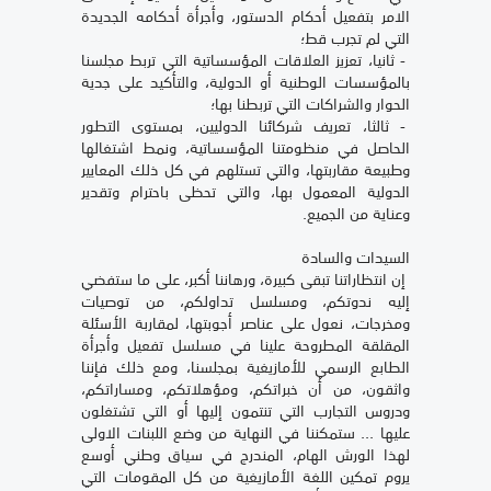
الامر بتفعيل أحكام الدستور، وأجرأة أحكامه الجديدة
التي لم تجرب قط؛
- ثانيا، تعزيز العلاقات المؤسساتية التي تربط مجلسنا
بالمؤسسات الوطنية أو الدولية، والتأكيد على جدية
الحوار والشراكات التي تربطنا بها؛
- ثالثا، تعريف شركائنا الدوليين، بمستوى التطور
الحاصل في منظومتنا المؤسساتية، ونمط اشتغالها
وطبيعة مقاربتها، والتي تستلهم في كل ذلك المعايير
الدولية المعمول بها، والتي تحظى باحترام وتقدير
وعناية من الجميع.
السيدات والسادة
إن انتظاراتنا تبقى كبيرة، ورهاننا أكبر، على ما ستفضي
إليه ندوتكم، ومسلسل تداولكم، من توصيات
ومخرجات، نعول على عناصر أجوبتها، لمقاربة الأسئلة
المقلقة المطروحة علينا في مسلسل تفعيل وأجرأة
الطابع الرسمي للأمازيغية بمجلسنا، ومع ذلك فإننا
واثقون، من أن خبراتكم، ومؤهلاتكم، ومساراتكم،
ودروس التجارب التي تنتمون إليها أو التي تشتغلون
عليها ... ستمكننا في النهاية من وضع اللبنات الاولى
لهذا الورش الهام، المندرج في سياق وطني أوسع
يروم تمكين اللغة الأمازيغية من كل المقومات التي