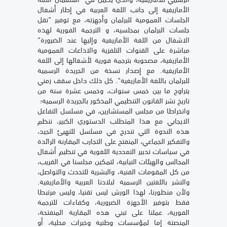
الأمازيغية إلى جانب اللغة العربية في إطار أشغال
الجلسات العمومية للبرلمان وأجهزته، مع توفير "نقل
جلسات البرلمان بمجلسيه، و الترجمة الفورية لهذه
الاشغال من اللغة الأمازيغية وإليها عند الضرورة"
مباشرة على القنوات التلفزية والاذاعات العمومية
الأمازيغية، مصحوبة بترجمة فورية لأشغالها إلى اللغة
الأمازيغية. مع إصدار نسخة من الجريدة الرسمية
للبرلمان باللغة الأمازيغية". كل ذلك داخل سقف زمني
يتراوح ما بين خمس سنوات، وخمس عشرة سنة من
تاريخ نشر القانون التنظيمي المذكور بالجريدة الرسمية؛
وانخراطا من مجلس المستشارين، في مسلسل التفاعل
الايجابي مع هذا المتطلب الدستوري الكبير، ننظم
هذه الندوة التي تندرج في مسلسل للتهيئ الجيد،
والتفكير الجماعي، المنفتح على التجارب المقارنة الرائدة
في سياسات تدبير التعددية اللغوية في تنظيم أشغال
المجالس والهيئات النيابية، لتمكين مجلسنا في القريب،
من كل المقومات الفنية، والبشرية للتحدث والتواصل،
والنشر باللغتين الرسمية لبلادنا العربية والأمازيغية.
ولأن منظورنا، لهذا الورش ليس تقنيا، وليس مرتبطا
فقط بتوفير الأجهزة الضرورية، وكفاءات للترجمة
الفورية، عملنا على تبني هذه المقاربة المنفتحة،
المنصتة إما لمؤسسات وطنية وخبرات محلية، أو