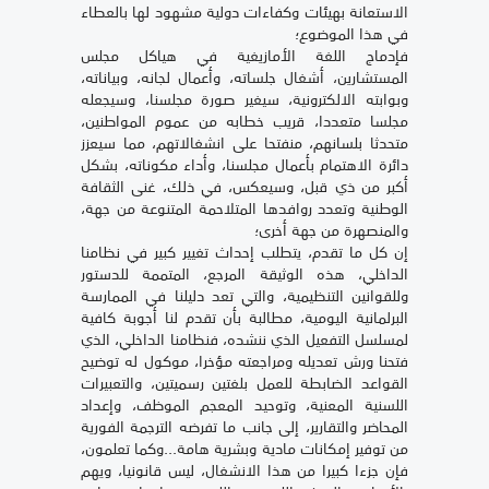
الاستعانة بهيئات وكفاءات دولية مشهود لها بالعطاء
في هذا الموضوع؛
فإدماج اللغة الأمازيغية في هياكل مجلس
المستشارين، أشغال جلساته، وأعمال لجانه، وبياناته،
وبوابته الالكترونية، سيغير صورة مجلسنا، وسيجعله
مجلسا متعددا، قريب خطابه من عموم المواطنين،
متحدثا بلسانهم، منفتحا على انشغالاتهم، مما سيعزز
دائرة الاهتمام بأعمال مجلسنا، وأداء مكوناته، بشكل
أكبر من ذي قبل، وسيعكس، في ذلك، غنى الثقافة
الوطنية وتعدد روافدها المتلاحمة المتنوعة من جهة،
والمنصهرة من جهة أخرى؛
إن كل ما تقدم، يتطلب إحداث تغيير كبير في نظامنا
الداخلي، هذه الوثيقة المرجع، المتممة للدستور
وللقوانين التنظيمية، والتي تعد دليلنا في الممارسة
البرلمانية اليومية، مطالبة بأن تقدم لنا أجوبة كافية
لمسلسل التفعيل الذي ننشده، فنظامنا الداخلي، الذي
فتحنا ورش تعديله ومراجعته مؤخرا، موكول له توضيح
القواعد الضابطة للعمل بلغتين رسميتين، والتعبيرات
اللسنية المعنية، وتوحيد المعجم الموظف، وإعداد
المحاضر والتقارير، إلى جانب ما تفرضه الترجمة الفورية
من توفير إمكانات مادية وبشرية هامة...وكما تعلمون،
فإن جزءا كبيرا من هذا الانشغال، ليس قانونيا، ويهم