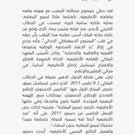
لقد حظي موضوع مصالحة المغرب مع هويته ولغته
وثقافته الأمازيغية، باعتبارها ملكا لجميع المغاربة،
بعناية ملكية سامية كبيرة، تجسدت في الخطاب
التاريخي لأجدير، منذ قرابة عشرين سنة، الذي وضع من
خلاله جلالة الملك أسس مقاربة هذا الملف، بأن جعله
في قلب "المشروع الديمقراطي الحداثي"، وأنه يندرج
في إطار "رد الاعتبار للشخصية الوطنية ورموزها
اللغوية والثقافية والحضارية". وكان تأسيس المعهد
الملكي للثقافة الأمازيغية، الاداة الضرورية للتفكير
والاقتراح لمسلسل إدماج الأمازيغية، أساسا، في
مجالي التعليم والإعلام؛
لكن، تبقى نقطة التحول الاهم، متمثلة في الخطاب
الملكي لـ 9 مارس 2011، الذي دشن لمسلسل عميق
خصص المرتكز الاول منها "للتكريس الدستوري للطابع
التعددي للإصلاح الدستوري، بمرتكزات سبع، للهوية
المغربية الموحدة، الغنية بتنوع روافدها، وفي صلبها
الأمازيغية، كرصيد لجميع المغاربة"، وترجمة لذلك، نص
الفصل الخامس من دستور 2011، على أنه "تعد
الأمازيغية أيضا لغة رسمية للدولة، باعتبارها رصيدا
مشتركا لجميع المغاربة بدون استثناء"؛
ولتفعيل الطابع الرسمي الأمازيغية، أحدث دستور