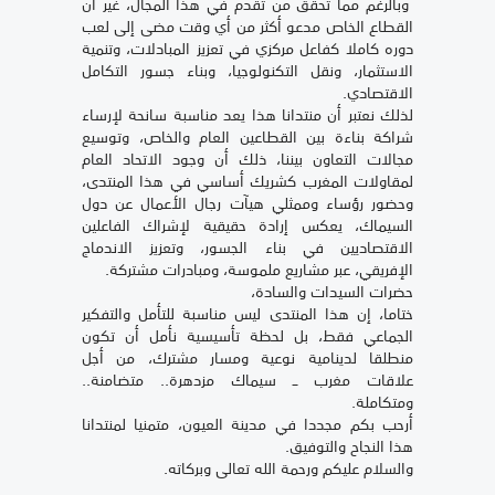
وبالرغم مما تحقق من تقدم في هذا المجال، غير أن
القطاع الخاص مدعو أكثر من أي وقت مضى إلى لعب
دوره كاملا كفاعل مركزي في تعزيز المبادلات، وتنمية
الاستثمار، ونقل التكنولوجيا، وبناء جسور التكامل
الاقتصادي.
لذلك نعتبر أن منتدانا هذا يعد مناسبة سانحة لإرساء
شراكة بناءة بين القطاعين العام والخاص، وتوسيع
مجالات التعاون بيننا، ذلك أن وجود الاتحاد العام
لمقاولات المغرب كشريك أساسي في هذا المنتدى،
وحضور رؤساء وممثلي هيآت رجال الأعمال عن دول
السيماك، يعكس إرادة حقيقية لإشراك الفاعلين
الاقتصاديين في بناء الجسور، وتعزيز الاندماج
الإفريقي، عبر مشاريع ملموسة، ومبادرات مشتركة.
حضرات السيدات والسادة،
ختاما، إن هذا المنتدى ليس مناسبة للتأمل والتفكير
الجماعي فقط، بل لحظة تأسيسية نأمل أن تكون
منطلقا لدينامية نوعية ومسار مشترك، من أجل
علاقات مغرب ــ سيماك مزدهرة.. متضامنة..
ومتكاملة.
أرحب بكم مجددا في مدينة العيون، متمنيا لمنتدانا
هذا النجاح والتوفيق.
والسلام عليكم ورحمة الله تعالى وبركاته.