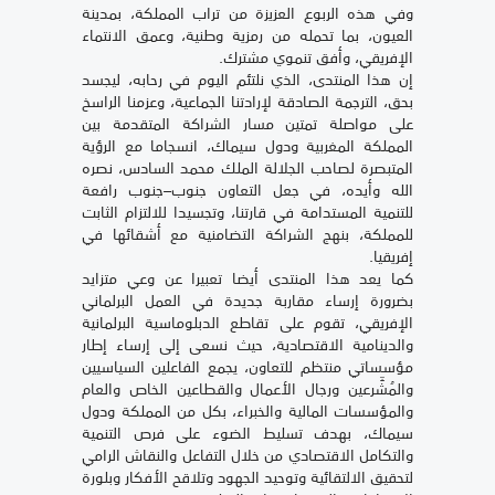
وفي هذه الربوع العزيزة من تراب المملكة، بمدينة
العيون، بما تحمله من رمزية وطنية، وعمق الانتماء
الإفريقي، وأفق تنموي مشترك.
إن هذا المنتدى، الذي نلتئم اليوم في رحابه، ليجسد
بحق، الترجمة الصادقة لإرادتنا الجماعية، وعزمنا الراسخ
على مواصلة تمتين مسار الشراكة المتقدمة بين
المملكة المغربية ودول سيماك، انسجاما مع الرؤية
المتبصرة لصاحب الجلالة الملك محمد السادس، نصره
الله وأيده، في جعل التعاون جنوب–جنوب رافعة
للتنمية المستدامة في قارتنا، وتجسيدا للالتزام الثابت
للمملكة، بنهج الشراكة التضامنية مع أشقائها في
إفريقيا.
كما يعد هذا المنتدى أيضا تعبيرا عن وعي متزايد
بضرورة إرساء مقاربة جديدة في العمل البرلماني
الإفريقي، تقوم على تقاطع الدبلوماسية البرلمانية
والدينامية الاقتصادية، حيث نسعى إلى إرساء إطار
مؤسساتي منتظم للتعاون، يجمع الفاعلين السياسيين
والمُشَّرعين ورجال الأعمال والقطاعين الخاص والعام
والمؤسسات المالية والخبراء، بكل من المملكة ودول
سيماك، بهدف تسليط الضوء على فرص التنمية
والتكامل الاقتصادي من خلال التفاعل والنقاش الرامي
لتحقيق الالتقائية وتوحيد الجهود وتلاقح الأفكار وبلورة