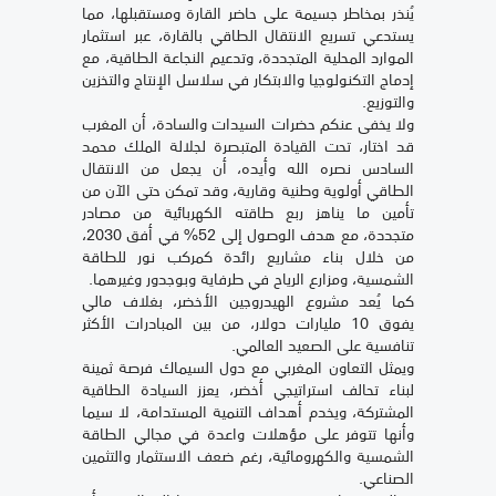
يُنذر بمخاطر جسيمة على حاضر القارة ومستقبلها، مما
يستدعي تسريع الانتقال الطاقي بالقارة، عبر استثمار
الموارد المحلية المتجددة، وتدعيم النجاعة الطاقية، مع
إدماج التكنولوجيا والابتكار في سلاسل الإنتاج والتخزين
والتوزيع.
ولا يخفى عنكم حضرات السيدات والسادة، أن المغرب
قد اختار، تحت القيادة المتبصرة لجلالة الملك محمد
السادس نصره الله وأيده، أن يجعل من الانتقال
الطاقي أولوية وطنية وقارية، وقد تمكن حتى الآن من
تأمين ما يناهز ربع طاقته الكهربائية من مصادر
متجددة، مع هدف الوصول إلى 52% في أفق 2030،
من خلال بناء مشاريع رائدة كمركب نور للطاقة
الشمسية، ومزارع الرياح في طرفاية وبوجدور وغيرهما.
كما يُعد مشروع الهيدروجين الأخضر، بغلاف مالي
يفوق 10 مليارات دولار، من بين المبادرات الأكثر
تنافسية على الصعيد العالمي.
ويمثل التعاون المغربي مع دول السيماك فرصة ثمينة
لبناء تحالف استراتيجي أخضر، يعزز السيادة الطاقية
المشتركة، ويخدم أهداف التنمية المستدامة، لا سيما
وأنها تتوفر على مؤهلات واعدة في مجالي الطاقة
الشمسية والكهرومائية، رغم ضعف الاستثمار والتثمين
الصناعي.