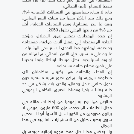
تعرضا لانعدام الأمن الغذائي؛
قارة لا تتجاوز مساهمتها في الانبعاثات الكربونية 4%،
ومع ذلك تعد الأكثر تضررا من تبعات التغير المناخي،
وهو ما ينذر بفقدانها، وفق التقديرات الدولية، أكثر
من 3% من ناتجها المحلي بحلول 2050.
إن هذه المعطيات تعكس عمق الاختلال، وتؤكد
الحاجة المستعجلة إلى تفعيل آليات جماعية، مستدامة
ومنصفة، لمواجهة هذا التحدي الاستراتيجي المشترك.
علاوة على ما سبق، فإن الأمن الغذائي، بما يمثله من
أولوية استراتيجية، يظل مرتبطا ارتباطا وثيقا بقدرتنا
على تأمين مصادر طاقة مستدامة.
إن الغذاء والطاقة هما ركيزتان متكاملتان لأي
منظومة تنموية، ولا يمكن تصور تنمية مستقرة دون
تحول طاقي عادل وفعال، والذي بات يشكل في حد
ذاته رهانا سياديا ومفتاحا لتحقيق التكامل الإفريقي
المنشود.
فبالرغم مما تزخر به إفريقيا من إمكانات هائلة في
مجال الطاقات المتجددة، فإن 600 مليون إفريقي لا
يزالون محرومين من الكهرباء، بل الأسوأ أنها لا تحظى
سوى بنصيب ضئيل من الاستثمارات العالمية في هذا
المجال.
ولا يعكس هذا الخلل فقط فجوة إنمائية عميقة، بل