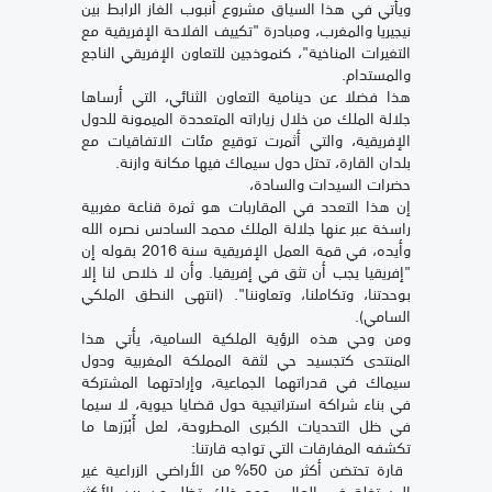
ويأتي في هذا السياق مشروع أنبوب الغاز الرابط بين
نيجيريا والمغرب، ومبادرة "تكييف الفلاحة الإفريقية مع
التغيرات المناخية"، كنموذجين للتعاون الإفريقي الناجع
والمستدام.
هذا فضلا عن دينامية التعاون الثنائي، التي أرساها
جلالة الملك من خلال زياراته المتعددة الميمونة للدول
الإفريقية، والتي أثمرت توقيع مئات الاتفاقيات مع
بلدان القارة، تحتل دول سيماك فيها مكانة وازنة.
حضرات السيدات والسادة،
إن هذا التعدد في المقاربات هو ثمرة قناعة مغربية
راسخة عبر عنها جلالة الملك محمد السادس نصره الله
وأيده، في قمة العمل الإفريقية سنة 2016 بقوله إن
"إفريقيا يجب أن تثق في إفريقيا. وأن لا خلاص لنا إلا
بوحدتنا، وتكاملنا، وتعاوننا". (انتهى النطق الملكي
السامي).
ومن وحي هذه الرؤية الملكية السامية، يأتي هذا
المنتدى كتجسيد حي لثقة المملكة المغربية ودول
سيماك في قدراتهما الجماعية، وإرادتهما المشتركة
في بناء شراكة استراتيجية حول قضايا حيوية، لا سيما
في ظل التحديات الكبرى المطروحة، لعل أَبْرَزها ما
تكشفه المفارقات التي تواجه قارتنا:
قارة تحتضن أكثر من 50% من الأراضي الزراعية غير
المستغلة في العالم، ومع ذلك تظل من بين الأكثر