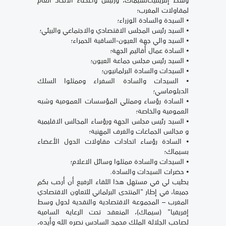
لمقاولات المغرب؛
⦁ السيدة والسادة الوزراء؛
⦁ السيد رئيس المجلس الاقتصادي والاجتماعي والبيئي؛
⦁ السيد والي جهة العيون-الساقية الحمراء؛
⦁ السادة عمال أقاليم الجهة؛
⦁ السيد رئيس مجلس جماعة العيون؛
⦁ السيدات والسادة البرلمانيون؛
⦁ السيدات والسادة السفراء وممثلوا السلك
الدبلوماسي؛
⦁ السادة رؤساء وممثلي المؤسسات العمومية وشبه
العمومية والخاصة؛
⦁ السيد رئيس مجلس الجهة ورؤساء المجالس الاقليمية
و مجالس الجماعات والغرف المهنية؛
⦁ السادة رؤساء اتحادات مقاولات الدول الأعضاء
بسيماك؛
⦁ السيدات والسادة ممثلوا وسائل الاعلام؛
⦁ حضرات السيدات والسادة.
يطيب لي في مستهل هذا اللقاء الرفيع أن أرحب بكم
جميعا، في إطار "المنتدى البرلماني للتعاون الاقتصادي
المغرب – المجموعة الاقتصادية والنقدية لدول وسط
إفريقيا" (سيماك)، المنعقد تحت الرعاية السامية
لصاحب الجلالة الملك محمد السادس نصره الله وأيده،