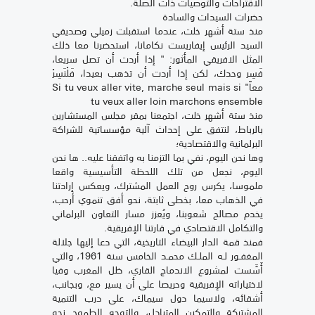
الاقتراحات والتوصيات ذات الصلة.
حضرات السيدات والسادة
منذ ستة أشهر خلت، عندما استقبلت زميلي وصديقي
السيد الرئيس إيفاريست نكامانا، استحضرنا معا ذلك
المثل الافريقي المأثور: " إذا أردت أن تصل سريعا،
فَسِر وحدك، لكن إذا أردت أن تذهب بعيدا، فَلْنَسِرْ
معاً" Si tu veux aller vite, marche seul mais si
tu veux aller loin marchons ensemble
منذ ستة أشهر خلت، اجتمعنا بمقر مجلس المستشارين
بالرباط، لنتفق على إحداث آلية مؤسساتية للشراكة
البرلمانية والاقتصادية؛
وها نحن اليوم، نفي بما التزمنا به واتفقنا عليه.. ها نحن
اليوم، نجعل من تلك اللحظة التأسيسية واقعا
ملموسا، يكرس روح العمل المشترك، ويعكس إرادتنا
في الذهاب معا، بخطى ثابتة، نحو أفق تنموي أرحب،
يخدم مصالح شعوبنا، ويُعزز مسار التعاون البرلماني
والتكامل الاقتصادي في قارتنا الإفريقية.
فمنذ قمة الدار البيضاء التاريخية، التي دعا إليها جلالة
المغفـور لـه الملـك محمـد الخامس سنة 1961، والتي
أَسَّست لمشروع الاندماج القاري، ظل المغرب وفيا
لاختياراته الإفريقية وحريصا على أن يسير مع، وبجانب،
أشقائه، ولاسيما دول سيماك، على درب التنمية
المشتركة والتمكين المتبادل، والتوجه الطموح نحو