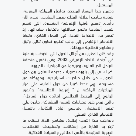
المستقبل.
وضمن هذا المسار المتجدد، تواصل المملكة المغربية،
بقيادة صاحب الجلالة الملك محمد السادس، نصره الله
وأيده، ترسيخ رؤيتها الإفريقية المتبصرة، التي تتسم
بتعدد أبعادها وتنوع مجالاتها وتكامل مبادراتها، إذ
تجمع بين الانخراط الفاعل في العمل القاري، وتعزيز
الاندماج الإقليمي إلى جانب تطوير تعاون ثنائي وثيق
ومشاريع قطاعية مهيكلة.
وقد كان المغرب من أوائل الدول التي انخرطت بفاعلية
في أجندة الاتحاد الإفريقي 2063، وفي تفعيل منطقة
التبادل الحر القارية، وغيرهما من المبادرات الحيوية.
كما سعى إلى بلورة تصورات جديدة للتعاون بين دول
الجنوب، من خلال مبادرات استراتيجية، ومهيكلة غير
مسبوقة تهم عددا كبيرا من دول القارة، على غرار
المبادرات الملكية ل " إفريقيا الأطلسية"، و"تعزيز
الولوج إلى المحيط الأطلسي لفائدة دول الساحل"،
والتي تروم خلق فضاءات للتنمية المشتركة، قادرة على
تحفيز الاستقرار، وتوسيع آفاق التكامل، وتفعيل
الاندماج القاري الفعلي.
ويواكب هذا التوجه إطلاق مشاريع رائدة، تستثمر ما
تزخر به القارة من إمكانات، وتستهدف القطاعات
الحيوية المرتبطة بالأمن الطاقي والسيادة الغذائية.