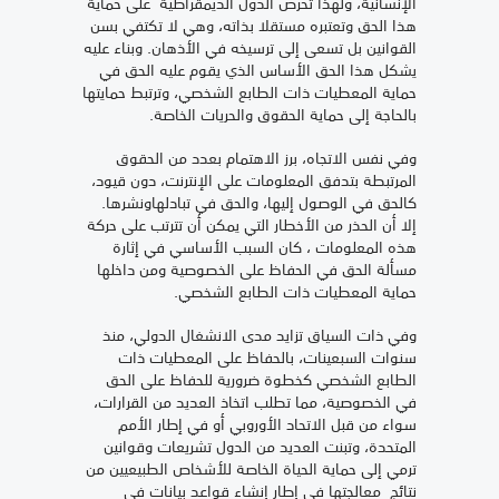
الإنسانية، ولهذا تحرص الدول الديمقراطية على حماية
هذا الحق وتعتبره مستقلا بذاته، وهي لا تكتفي بسن
القوانين بل تسعى إلى ترسيخه في الأذهان. وبناء عليه
يشكل هذا الحق الأساس الذي يقوم عليه الحق في
حماية المعطيات ذات الطابع الشخصي، وترتبط حمايتها
بالحاجة إلى حماية الحقوق والحريات الخاصة.
وفي نفس الاتجاه، برز الاهتمام بعدد من الحقوق
المرتبطة بتدفق المعلومات على الإنترنت، دون قيود،
كالحق في الوصول إليها، والحق في تبادلهاونشرها.
إلا أن الحذر من الأخطار التي يمكن أن تترتب على حركة
هذه المعلومات ، كان السبب الأساسي في إثارة
مسألة الحق في الحفاظ على الخصوصية ومن داخلها
حماية المعطيات ذات الطابع الشخصي.
وفي ذات السياق تزايد مدى الانشغال الدولي، منذ
سنوات السبعينات، بالحفاظ على المعطيات ذات
الطابع الشخصي كخطوة ضرورية للحفاظ على الحق
في الخصوصية، مما تطلب اتخاذ العديد من القرارات،
سواء من قبل الاتحاد الأوروبي أو في إطار الأمم
المتحدة، وتبنت العديد من الدول تشريعات وقوانين
ترمي إلى حماية الحياة الخاصة للأشخاص الطبيعيين من
نتائج معالجتها في إطار إنشاء قواعد بيانات في