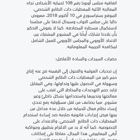
اتفاقية مجلس أوروبا رقم 108 لحماية الأشخاص تجاه
المعالجة الآلية للمعطيات ذات الطابع الشخصي،
الموقع بستراسبورغ في 10 أكتوبر 2018، معروض
حاليا على مجلس النواب وسيحال لاحقا على مجلسنا
لاستكمال مسطرة المصادقة. كما لا يفوتني التذكير
بأن بلادنا تشارك أيضًا في المشروع المشترك بين
الاتحاد الأوروبي والمجلس الأوروبي للعمل الشامل
لمكافحة الجريمة المعلوماتية.
حضرات السيدات والسادة الأفاضل؛
إن تحديات العولمة والتحول إلى الرقمنة نتج عنه إنتاج
حجم كبير من المعطيات ذات الطابع الشخصي
وسهولة في الحصول عليها وتداولها، وفي المقابل
تزايد حجم التهديدات والمخاطر التي تترتب على
معالجتها وتدبيرها واستخدامها بشكل خاطئ وغير
مشروع. مما يضاعف من ثقل مسؤولية رفع تحدي
إرساء نظام فعال للحماية من خلال عدة مداخل من
بينها فرض إجراءات قانونية صارمة ضد إساءة استخدام
المعطيات ذات الطابع الشخصي، والاعتداء على
الخصوصية. كما أنه لا بد من الالتزام بتطبيق ومواكبة
أرقى المعاييرفي هذا المجال، حفاظا على إمكانات
وفرص الاستفادة مما يمكن أن تقدمه التقنيات