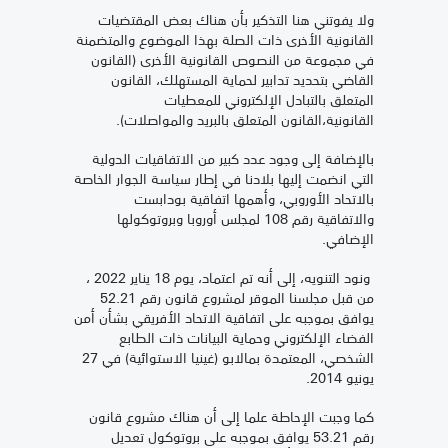
ولا يفوتني هنا التذكير بأن هناك بعض المقتضيات
القانونية الأخرى ذات الصلة بهذا الموضوع والمتضمنة
في مجموعة من النصوص القانونية الأخرى (القانون
القاضي بتحديد تدابير لحماية المستهلك، القانون
المتعلق بالتبادل الإلكتروني للمعطيات
القانونية،القانون المتعلق بالبريد والمواصلات).
بالإضافة إلى وجود عدد كبير من الاتفاقيات الدولية
التي انضمت إليها بلادنا في إطار سياسة الجوار الخاصة
بالاتحاد الأوروبي، وأهمها اتفاقية بودابست
والاتفاقية رقم 108 لمجلس أوروبا وبروتوكولها
الإضافي.
ونود التنويه، إلى أنه تم اعتماد، يوم 18 يناير 2022 ،
من قبل مجلسنا الموقر لمشروع قانون رقم 52.21
يوافق بموجبه على اتفاقية الاتحاد الأفريقي بشأن أمن
الفضاء الإلكتروني وحماية البيانات ذات الطابع
الشخصي، المعتمدة بمالابو (غينيا الاستوائية) في 27
يونيو 2014.
كما وجبت الإحاطة علما إلى أن هناك مشروع قانون
رقم 53.21 يوافق بموجبه على بروتوكول تعديل