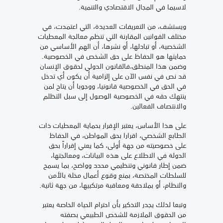
لاسيما في المجال الاقتصادي والتنمية.
ويستشف، من التعريفات العديدة، التي اعتمدت، في
مختلف القوانين المقارنة التي تنظم معالجة المعطيات
الشخصية، أو تبادلها، أو نشرها، أن الهم الأساسي من
حمايتها هو الحفاظ على حق الشخص في الخصوصية.
وضمن هذا المنطق،فالقانون الدولي لحقوق الإنسان
قد نص في نفس الآن على إلزامية أن يكون أي تدخل
في الحق في الخصوصية قانونيا، ووجوبا أن يتاح لمن
ينتهك حقه في الخصوصية الوصول إلى سبل التظلم
والانتصاف الفعالين.
على هذا الأساس، يعتبر الإقرار بحماية المعطيات ذات
الطابع الشخصي، اقرارا بحق المواطن، في الحفاظ
على خصوصيته من جهة أولى، كما يعني إقراراً بحق
الدولة في الاطلاع على هذه البيانات، ومعالجتها،
ضمن إطار قانوني وتنظيمي محدد وواضح، بما يسمح
للسلطات المختصة، بمنع وقوع أعمال مخلة بالأمن
والنظام، أو بملاحقة ومعاقبة مرتكبيها، من جهة ثانية.
وتبعا لذلك يجدر التذكير بأن احترام الحياة الخاصة يعتبر
من الحقوق الملازمة للشخص الطبيعي بصفته