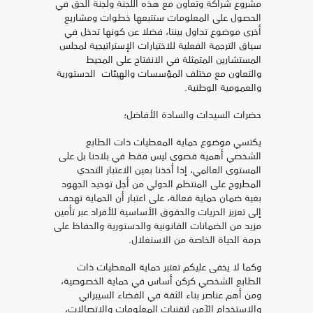
مشروع شراكة وتعاون مع هذه اللجنة ولجنة الحق في
الحصول على المعلومات ستتبعها خطوات ومشاريع
أخرى موضوع تداول بيننا، فضلا عن كونها تدخل في
سياق الترجمة الفعلية للاختيارات الإستراتيجية لمجلس
المستشارين المتمثلة في الانفتاح على المحيط
والتعاون مع مختلف المؤسسات والهيئات الدستورية
والعمومية الوطنية.
حضرات السيدات والسادة الأفاضل؛
يكتسي موضوع حماية المعطيات ذات الطابع
الشخصي أهمية قصوى ليس فقط في بلادنا بل على
المستوى العالمي، إذا أخذنا بعين الاعتبار التحدي
المطروح على المنتظم الدولي من أجل توحيد الجهود
بغية ضمان حماية فعالة، على اعتبار أن الحماية تهدف
إلى تعزيز الحريات والحقوق الأساسية للأفراد عبر تأمين
مزيد من الضمانات القانونية والدستورية والحفاظ على
حرمة الحياة الخاصة من الاستغلال.
وكما لا يخفى عليكم تعتبر حماية المعطيات ذات
الطابع الشخصي كركن أساس في حماية الخصوصية،
ومن أهم عناصر بناء الثقة في الفضاء السيبراني
والاستخدام الآمن لتقنيات المعلومات والاتصالات،