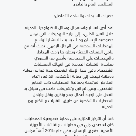
القطاعين العام والخاص.
حضرات السيدات والسادة الأفاضل؛
لقد أدى انتشار واستعمال وسائل التكنولوجيا الحديثة،
خلال القرن الحالي، إلى تزايد التهديدات التي تمس
خصوصية الإنسان وذلك بسبب الانتشار الواسع
للمعطيات الشخصية في المجال الرقمي. بحيث أنه مع
تنامي التقنيات الحديثة وتطورها زادت المخاطر
والتهديدات على الخصوصية وأصبح من الضروري
محاصرة التقنيات الجديدة في انتهاك المعطيات
الشخصية. وفي هذا الإطار اعتمدت عدة قوانين دولية
ووطنية تهدف إلى حماية الأشخاص الذاتيين اتجاه
المخاطر المرتبطة بمعالجة المعطيات ذات الطابع
الشخصي. وهي قوانين وتشريعات جاءت في سياق رد
الفعل على ازدياد أعمال جمع وتخزين ونقل وتبادل
المعطيات الشخصية عن طريق التقنيات والتكنولوجيا
الحديثة.
كما أن التركيز المتزايد على حماية خصوصية المعطيات
كان له صدى جلي في مداولات ونقاشات الأجهزة
الأممية لحقوق الإنسان، ففي عام 2015 أنشأ مجلس