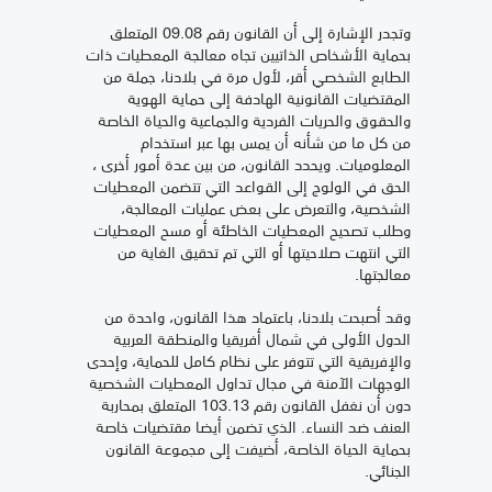
وتجدر الإشارة إلى أن القانون رقم 09.08 المتعلق
بحماية الأشخاص الذاتيين تجاه معالجة المعطيات ذات
الطابع الشخصي أقر، لأول مرة في بلادنا، جملة من
المقتضيات القانونية الهادفة إلى حماية الهوية
والحقوق والحريات الفردية والجماعية والحياة الخاصة
من كل ما من شأنه أن يمس بها عبر استخدام
المعلوميات. ويحدد القانون، من بين عدة أمور أخرى ،
الحق في الولوج إلى القواعد التي تتضمن المعطيات
الشخصية، والتعرض على بعض عمليات المعالجة،
وطلب تصحيح المعطيات الخاطئة أو مسح المعطيات
التي انتهت صلاحيتها أو التي تم تحقيق الغاية من
معالجتها.
وقد أصبحت بلادنا، باعتماد هذا القانون، واحدة من
الدول الأولى في شمال أفريقيا والمنطقة العربية
والإفريقية التي تتوفر على نظام كامل للحماية، وإحدى
الوجهات الآمنة في مجال تداول المعطيات الشخصية
دون أن نغفل القانون رقم 103.13 المتعلق بمحاربة
العنف ضد النساء. الذي تضمن أيضا مقتضيات خاصة
بحماية الحياة الخاصة، أضيفت إلى مجموعة القانون
الجنائي.