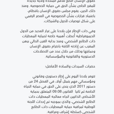
حقوق الإنسان التابع للأمم المتحدة ولاية جديدة
للمقرر الخاص بشأن الحق في حماية الخصوصية. ومنذ
ذلك الحين، يقوم مجلس حقوق الإنسان بانتظام،
باعتماد قرارات بشأن الخصوصية في العصر الرقمي
على شكل توصيات للدول والشركات.
وفي ذات الإطار فإن بلادنا على غرار العديد من الدول
الديموقراطية أعطت أهمية خاصة لحماية المعطيات
ذات الطابع الشخصي، ومنذ بداية القرن الحالي برهن
المغرب عن إرادته الثابتة باحترام حقوق الإنسان
وحمايتها وذلك من خلال عدد من الاصلاحات
الدستورية والقانونية والمؤسساتية.
حضرات السيدات والسادة الأفاضل؛
تتوفر بلادنا اليوم على إطار دستوري وقانوني
ومؤسساتي مهم يتمثل أولا، في الفصل 24 من
دستور 2011 الذي ينص على الحق في حماية الحياة
الخاصة.ثم ثانيا القانون 09.08 المتعلق بحماية
الأشخاص الذاتيين اتجاه معالجة المعطيات ذات
الطابع الشخصي، والذي بموجبه تم إحداث اللجنة
الوطنية لمراقبة حماية المعطيات ذات الطابع
الشخصي كسلطة إشراف ومراقبة.