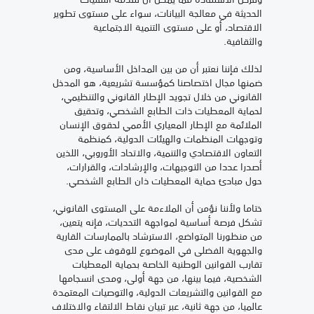
الحديثة في معالجة البيانات، سواء على مستوى تطوير
الاقتصاد، أو على مستوى التنمية الاجتماعية
والثقافية.
لذلك فإننا نعتبر أن من بين المداخل الأساسية، ومن
ضمنها مجال اختصاصنا كمؤسسة تشريعية، هو المدخل
القانوني من خلال تجويد الإطار القانوني والتنظيمي،
لحماية المعطيات ذات الطابع الشخصي، وتحقيق
الملائمة مع الإطار المعياري الأممي لحقوق الإنسان
وتوجهات المنظمات والهيئات الدولية، كمنظمة
التعاون الاقتصادي والتنمية، والاتحاد الأوروبي، اللذين
أصدرا عددا من التوجيهات، والإرشادات، والقرارات،
حول مبادئ حماية المعطيات ذان الطابع الشخصي.
ختاما ولأننا نؤمن أن الملاءمة على المستوى القانوني،
تشكل فرصة أساسية لمواجهة التحديات، فإنه يتعين،
من منظورنا المتواضع، الاسترشاد بالممارسات القارية
والجهوية الفضلى في الموضوع للوقوف على مدى
تقارب القوانين الوطنية الخاصة بحماية المعطيات
الشخصية، فيما بينها، من جهة أولى، ومدى انسجامها
مع القوانين والتشريعات الدولية، والتوصيات المعتمدة
عالميا، من جهة ثانية، عبر تبيان نقاط الالتقاء والاختلاف