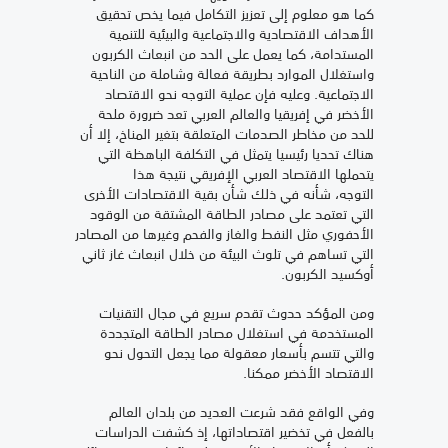
كما هو معلوم إلى تعزيز التكامل فيما يخص تحقيق
الأهداف الاقتصادية والاجتماعية والبيئية للتنمية
المستدامة، كما يعمل على الحد من انبعاث الكربون
واستغلال الموارد بطريقة فعالة وشاملة من الناحية
الاجتماعية. وعليه فإن عملية التوجه نحو الاقتصاد
الأخضر في إفريقيا والعالم العربي تعد ضرورة ملحة
للحد من مخاطر الصدمات المتعلقة بتغير المناخ، إلا أن
هناك تحديا رئيسيا يتمثل في التكلفة الباهظة التي
يتحملها الاقتصاد العربي الإفريقي نتيجة هذا
التوجه، شأنه في ذلك شأن بقية الاقتصادات الأخرى
التي تعتمد على مصادر الطاقة المشتقة من الوقود
الأحفوري مثل النفط والغاز والفحم وغيرها من المصادر
التي تساهم في تلوث البيئة من خلال انبعاث غاز ثاني
أوكسيد الكربون.
ومن المؤكد حدوث تقدم سريع في مجال التقنيات
المستخدمة في استغلال مصادر الطاقة المتجددة
والتي تتسم بأسعار معقولة مما يجعل التحول نحو
الاقتصاد الأخضر ممكنا.
وفي الواقع فقد شرعت العديد من بلدان العالم
بالفعل في تخضير اقتصاداتها، إذ كشفت الدراسات