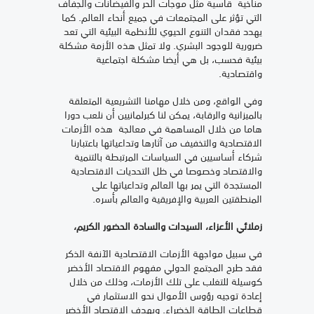
مناخية قاسية مثل موجات الحر والفيضانات والجفاف
التي تؤثر على المجتمعات في جميع أنحاء العالم. كما
يهدد فقدان التنوع الحيوي للأنظمة البيئية التي تعد
ضرورية للوجود البشري. ولا تمثل هذه الأزمة مشكلة
بيئية فحسب، بل هي أيضا مشكلة اجتماعية
واقتصادية.
وفي الواقع، ومن خلال مهامنا التشريعية المتعلقة
بالميزانية والرقابة، يمكن لنا كبرلمانيين أن نلعب دورا
هاما من خلال المساهمة في معالجة هذه الأزمات
الاقتصادية والتخفيف من آثارها وتداعياتها باعتبارنا
شركاء أساسيين في السياسات المرتبطة بالتنمية
والاقتصاد وخصوصا في ظل التحديات الاقتصادية
المستجدة التي يمر بها العالم وتداعياتها على
المنطقتين العربية والإفريقية والعالم بأسره.
زملائي الأعزاء، السيدات والسادة الحضور الكريم،
في سبيل مواجهة الأزمات الاقتصادية الآنفة الذكر
فقد طرح المجتمع الدولي مفهوم الاقتصاد الأخضر
كوسيلة للتغلب على تلك الأزمات، وذلك من خلال
إعادة توجيه رؤوس الأموال نحو الاستثمار في
قطاعات الطاقة الخضراء. ويهدف الاقتصاد الأخضر