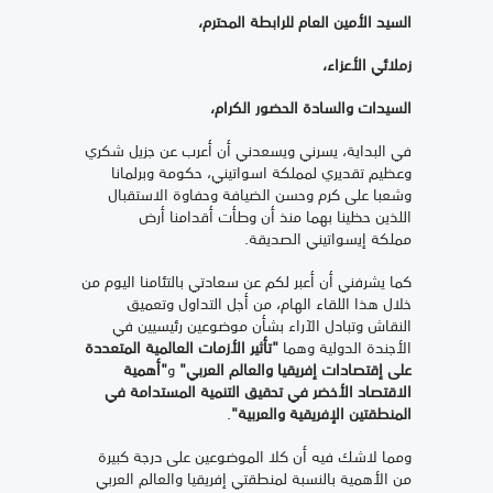
السيد الأمين العام للرابطة المحترم،
زملائي الأعزاء،
السيدات والسادة الحضور الكرام،
في البداية، يسرني ويسعدني أن أعرب عن جزيل شكري
وعظيم تقديري لمملكة اسواتيني، حكومة وبرلمانا
وشعبا على كرم وحسن الضيافة وحفاوة الاستقبال
اللذين حظينا بهما منذ أن وطأت أقدامنا أرض
مملكة إيسواتيني الصديقة
.
كما يشرفني أن أعبر لكم عن سعادتي بالتئامنا اليوم من
خلال هذا اللقاء الهام، من أجل التداول وتعميق
النقاش وتبادل الآراء بشأن موضوعين رئيسيين في
الأجندة الدولية وهما
"تأثير الأزمات العالمية المتعددة
على إقتصادات إفريقيا والعالم العربي"
و
"أهمية
الاقتصاد الأخضر في تحقيق التنمية المستدامة في
المنطقتين
ال
فريقية والعربية"
.
ومما لاشك فيه أن كلا الموضوعين على درجة كبيرة
من الأهمية بالنسبة لمنطقتي إفريقيا والعالم العربي