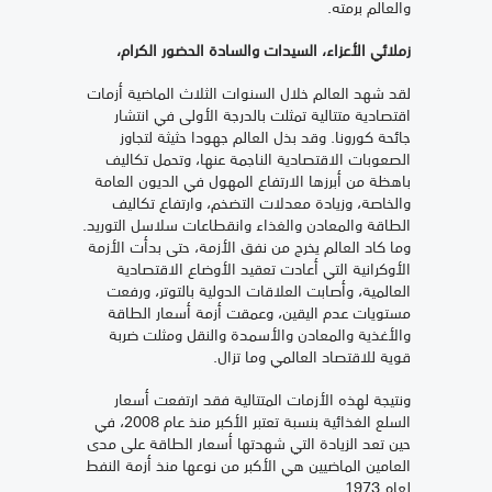
والعالم برمته
.
زملائي الأعزاء، السيدات والسادة الحضور الكرام،
لقد شهد العالم خلال السنوات الثلاث الماضية أزمات
اقتصادية متتالية تمثلت بالدرجة الأولى في انتشار
جائحة كورونا. وقد بذل العالم جهودا حثيثة لتجاوز
الصعوبات الاقتصادية الناجمة عنها، وتحمل تكاليف
باهظة من أبرزها الارتفاع المهول في الديون العامة
والخاصة، وزيادة معدلات التضخم، وارتفاع تكاليف
الطاقة والمعادن والغذاء وانقطاعات سلاسل التوريد.
وما كاد العالم يخرج من نفق الأزمة، حتى بدأت الأزمة
الأوكرانية التي أعادت تعقيد الأوضاع الاقتصادية
العالمية، وأصابت العلاقات الدولية بالتوتر، ورفعت
مستويات عدم اليقين، وعمقت أزمة أسعار الطاقة
والأغذية والمعادن والأسمدة والنقل ومثلت ضربة
قوية للاقتصاد العالمي وما تزال.
ونتيجة لهذه الأزمات المتتالية فقد ارتفعت أسعار
السلع الغذائية بنسبة تعتبر الأكبر منذ عام 2008، في
حين تعد الزيادة التي شهدتها أسعار الطاقة على مدى
العامين الماضيين هي الأكبر من نوعها منذ أزمة النفط
لعام 1973
.