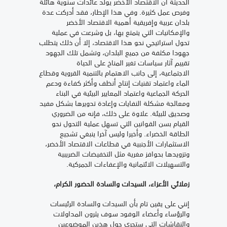
الحديثة أن الاقتصاد الأخضر يولد عائدات سنوية هائلة
وفرص عمل كثيرة. وفي هذا الإطار، فقد أدركت عدة
بلدان عربية وإفريقية أهمية الاقتصاد الأخضر
والإمكانيات التي يتمتع بها، بل وشرعت في عملية
تحول استراتيجي نحو هذا الاقتصاد، إلا أن ذلك يتطلب
جهودا مكثفة من جميع البلدان، وتشمل تلك الجهود
تقييم آثار سياسات تغير المناخ على الحياة
الاجتماعية، إلى جانب الاهتمام بالتنمية القروية وقطاع
الماء واعتماد تقنيات إنتاج أنظف وأكثر كفاءة ودعم
الحركة الجماعية واعتماد المعايير البيئية في البناء
ومعالجة مشكلة النفايات وإعادة تدويرها بشكل مفيد
وصديق للبيئة. علاوة على ذلك، فإنه من الضروري
القيام بسن القوانين التي تسهل عملية التحول نحو
الطاقة الخضراء. وأخيرا وليس آخرا ينبغي تشجيع
الاستثمارات الأجنبية في قطاعات الاقتصاد الأخضر،
وتزويدها بحوافز مغرية مثل التخفيضات الضريبية
والتسهيلات الائتمانية والإعفاءات الجمركية.
زملائي الأعزاء، السيدات والسادة الحضور الكرام،
إنني على يقين تام بأن السيدات والسادة الرئيسات
والرؤساء وأعضاء الوفود سوف يثرون المداولات
والنقاشات التي ستجري حول هذين الموضوعين