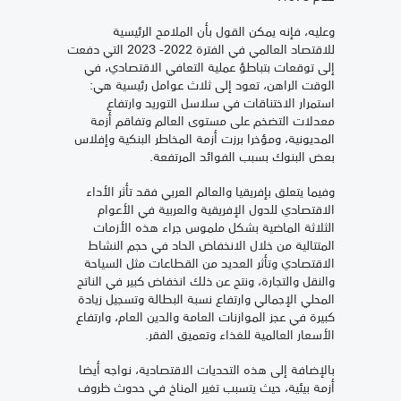
وعليه، فإنه يمكن القول بأن الملامح الرئيسية
للاقتصاد العالمي في الفترة 2022- 2023 التي دفعت
إلى توقعات بتباطؤ عملية التعافي الاقتصادي، في
الوقت الراهن، تعود إلى ثلاث عوامل رئيسية هي:
استمرار الاختناقات في سلاسل التوريد وارتفاع
معدلات التضخم على مستوى العالم وتفاقم أزمة
المديونية، ومؤخرا برزت أزمة المخاطر البنكية وإفلاس
بعض البنوك بسبب الفوائد المرتفعة
.
وفيما يتعلق بإفريقيا والعالم العربي فقد تأثر الأداء
الاقتصادي للدول الإفريقية والعربية في الأعوام
الثلاثة الماضية بشكل ملموس جراء هذه الأزمات
المتتالية من خلال الانخفاض الحاد في حجم النشاط
الاقتصادي وتأثر العديد من القطاعات مثل السياحة
والنقل والتجارة، ونتج عن ذلك انخفاض كبير في الناتج
المحلي الإجمالي وارتفاع نسبة البطالة وتسجيل زيادة
كبيرة في عجز الموازنات العامة والدين العام، وارتفاع
الأسعار العالمية للغذاء وتعميق الفقر.
بالإضافة إلى هذه التحديات الاقتصادية، نواجه أيضا
أزمة بيئية، حيث يتسبب تغير المناخ في حدوث ظروف