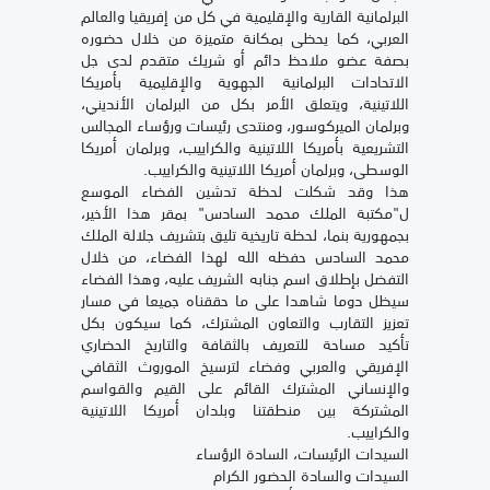
البرلمانية القارية والإقليمية في كل من إفريقيا والعالم
العربي، كما يحظى بمكانة متميزة من خلال حضوره
بصفة عضو ملاحظ دائم أو شريك متقدم لدى جل
الاتحادات البرلمانية الجهوية والإقليمية بأمريكا
اللاتينية، ويتعلق الأمر بكل من البرلمان الأنديني،
وبرلمان الميركوسور، ومنتدى رئيسات ورؤساء المجالس
التشريعية بأمريكا اللاتينية والكراييب، وبرلمان أمريكا
الوسطى، وبرلمان أمريكا اللاتينية والكراييب.
هذا وقد شكلت لحظة تدشين الفضاء الموسع
ل"مكتبة الملك محمد السادس" بمقر هذا الأخير،
بجمهورية بنما، لحظة تاريخية تليق بتشريف جلالة الملك
محمد السادس حفظه الله لهذا الفضاء، من خلال
التفضل بإطلاق اسم جنابه الشريف عليه، وهذا الفضاء
سيظل دوما شاهدا على ما حققناه جميعا في مسار
تعزيز التقارب والتعاون المشترك، كما سيكون بكل
تأكيد مساحة للتعريف بالثقافة والتاريخ الحضاري
الإفريقي والعربي وفضاء لترسيخ الموروث الثقافي
والإنساني المشترك القائم على القيم والقواسم
المشتركة بين منطقتنا وبلدان أمريكا اللاتينية
والكراييب.
السيدات الرئيسات، السادة الرؤساء
السيدات والسادة الحضور الكرام