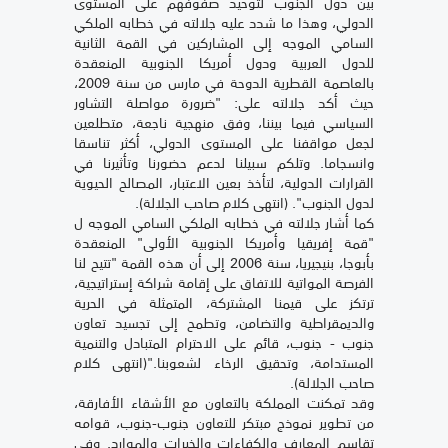
بين دول الجنوب لتوحيد صفوفهم على المستوى
الدولي، وهذا ما شدد عليه جلالته في خطابه الملكي
السامي الموجه إلى المشاركين في القمة الثانية
للدول العربية ودول أمريكا الجنوبية المنعقدة
بالعاصمة القطرية الدوحة في مارس من سنة 2009،
حيث أكد جلالته على: "ضرورة مواصلة التشاور
السياسي فيما بيننا، وفق منهجية ناجعة، متطلعين
لجعل مواقفنا على المستوى الدولي، أكثر تناسقا
وانسجاما. وتلكم سبيلنا لدعم حضورنا وتأثيرنا في
القرارات الدولية، لتأخذ بعين الاعتبار، المصالح الحيوية
لدول الجنوب". (انتهى كلام صاحب الجلالة).
كما أشار جلالته في خطابه الملكي السامي الموجه ل
"قمة إفريقيا وأمريكا الجنوبية الأولى" المنعقدة
بأبوجا، بنيجيريا، سنة 2006 إلى أن هذه القمة "تتيح لنا
الفرصة المواتية للاتفاق على إقامة شراكة إستراتيجية،
ترتكز على قيمنا المشتركة، المتمثلة في الحرية
والديمقراطية والتضامن، وتطمح إلى تجسيد تعاون
جنوب - جنوب، قائم على الاحترام المتبادل والتنمية
المستدامة، وتحقيق الرخاء لشعوبنا."(انتهى كلام
صاحب الجلالة).
وقد تمكنت المملكة بالتعاون مع الأشقاء الأفارقة،
من تطوير نموذج مبتكر للتعاون جنوب-جنوب، قوامه
تقاسم المعارف والكفاءات والخبرات والموارد. وفي