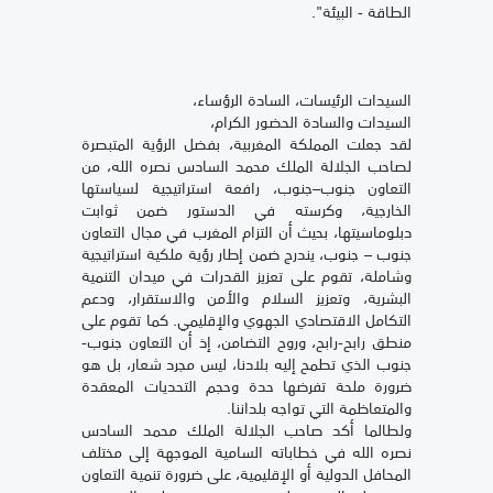
الطاقة - البيئة".
السيدات الرئيسات، السادة الرؤساء،
السيدات والسادة الحضور الكرام،
لقد جعلت المملكة المغربية، بفضل الرؤية المتبصرة
لصاحب الجلالة الملك محمد السادس نصره الله، من
التعاون جنوب–جنوب، رافعة استراتيجية لسياستها
الخارجية، وكرسته في الدستور ضمن ثوابت
دبلوماسيتها، بحيث أن التزام المغرب في مجال التعاون
جنوب – جنوب، يندرج ضمن إطار رؤية ملكية استراتيجية
وشاملة، تقوم على تعزيز القدرات في ميدان التنمية
البشرية، وتعزيز السلام والأمن والاستقرار، ودعم
التكامل الاقتصادي الجهوي والإقليمي. كما تقوم على
منطق رابح-رابح، وروح التضامن، إذ أن التعاون جنوب-
جنوب الذي تطمح إليه بلادنا، ليس مجرد شعار، بل هو
ضرورة ملحة تفرضها حدة وحجم التحديات المعقدة
والمتعاظمة التي تواجه بلداننا.
ولطالما أكد صاحب الجلالة الملك محمد السادس
نصره الله في خطاباته السامية الموجهة إلى مختلف
المحافل الدولية أو الإقليمية، على ضرورة تنمية التعاون