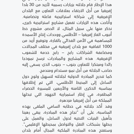
هذا الإطار قام جلالته بزيارات رسمية لأزيد من 30 بلدا
إفريقيا من أجل الارتقاء بعلاقات التعاون مع البلدان
الإفريقية إلى شراكة استراتيجية فاعلة وتضامنية.
وأتاحت هذه الزيارات تفعيل مشاريع استراتيجية كبرى،
نذكر منها على سبيل المثال، لا الحصر، مشروع خط
أنبوب الغاز إفريقيا – الأطلسي ووحدات إنتاج الأسمدة
للمساهمة في الأمن الغذائي بالقارة، وتوقيع أزيد من
1000 اتفاقية مع بلدان إفريقية في مختلف المجالات
ومضاعفة الشراكات رابح – رابح خدمة للشعوب
الإفريقية. هذه المشاريع والمبادرات ترسخ نموذجا
رائدا ومبتكرا للتعاون جنوب – جنوب الذي يسعى إليه
صاحب الجلالة من أجل نمو مستدام ومندمج.
كما تندرج المبادرة الدولية لجلالته لتسهيل ولوج دول
الساحل إلى المحيط الأطلسي، التي تم إطلاقها
بمناسبة الذكرى الثامنة والأربعين للمسيرة الخضراء
المظفرة، في إطار استمرارية الجهود التي تبذلها
المملكة من أجل إفريقيا مزدهرة.
وقد أكد جلالته في خطابه السامي الملقى بهذه
المناسبة، على أن "نجاح هذه المبادرة، يبقى رهينا
بتأهيل البنيات التحتية لدول الساحل، والعمل على
ربطها بشبكات النقل والتواصل بمحيطها الإقليمي".
وستفتح هذه المبادرة الملكية المجال أمام بلدان