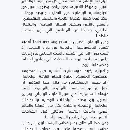
البرلمانية الإقليمية والقارية في كل من إفريقيا والعالم
العربي وأمريكا اللاتينية، بدور ريادي وحيوي لتعزيز دور
الدبلوماسية البرلمانية في التقارب وتوحيد وجهات
النظر فيما يتعلق بقضايا التنمية والاندماج الاقتصادي،
والسلم والأمن وتحقيق العدالة المناخية، والانتقال
الطاقي، وغيرها من المواضيع التي تهم شعوب
مناطقنا.
وفي البرلمان المغربي نستشعر ونستحضر دائما أهمية
تفعيل الدبلوماسية البرلمانية بين دول الجنوب، إذ
تلعب دورا رائدا في التفكير والبحث الجماعي عن إجابات
براغماتية وناجعة لمختلف التحديات التي تواجهها بلداننا
ومجتمعاتنا اليوم.
وباعتباره ركيزة مؤسساتية أساسية في المنظومة
الدستورية المغربية، المقرة لنظام الثنائية البرلمانية،
أراد مجلس المستشارين من خلال هذا المؤتمر، أن
يجعل من تركيبته الغنية والمتنوعة والمتفردة، أرضية
مؤهلة لاستثمارها في تعزيز التقارب البرلماني وتمتين
التعاون بين مختلف البرلمانات الوطنية والاتحادات
البرلمانية الإقليمية والقارية بكل من إفريقيا والعالم
العربي وأمريكا اللاتينية، وبالتالي تعزيز الشراكات
الاستراتيجية في الميادين الحيوية لبلداننا.
ومن هذا المنطلق يعتبر مجلس المستشارين إلى جانب
مجلس النواب عضوا فاعلا في مختلف الاتحادات