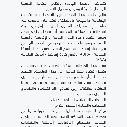
كتحالف المحيط الهادي ونظام التكامل لأمريكا
الوسطى(سيكا) ومجموعة دول الأنديز.
وإلى جانب هذا الحضور في التجمعات والتكتلات
الإقليمية والجهوية بالمنطقة، فقد كان للمغرب دور
هام في مسارات التعاون البين - إقليمي، حيث
استطاعت المملكة المغربية أن تشكل حلقة وصل
وجسرا للتعاون بين الدول العربية والإفريقية وأمريكا
اللاتينية، وهو ما تجسد بالخصوص في الحضور المغربي
في مسار إنشاء وعقد قمم الدول العربية ودول أمريكا
الجنوبية ( ASPA) وقمم قادة إفريقيا - أمريكا الجنوبية
(ASA).
ومن هذا المنطلق، يمكن للتعاون جنوب-جنوب أن
يشكل فضاء متينا للوصل بين دول المناطق الثلاث،
خصوصا، وأن ما يجمع دولنا من رصيد تاريخي وحضاري
مشترك، ومن روابط ثقافية وإنسانية عريقة، يؤهلنا
للارتقاء بعلاقاتنا، إلى نموذج رائد للتكامل والاندماج
الجهوي جنوب-جنوب.
السيدات الرئيسات، السادة الرؤساء
السيدات والسادة الحضور الكرام
يمكن للدبلوماسية البرلمانية أن تلعب دورا مهما في
توطيد أسس الشراكة الاستراتيجية القائمة بين بلدان
الجنوب، وتضطلع البرلمانات الوطنية والاتحادات