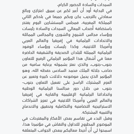
السيدات والسادة الحضور الكرام،
في البداية أود أن أعبر لكم عن عميق اعتزازي وبالغ
سعادتي بالترحيب بكن وبكم جميعا في بلدكم الثاني
المملكة المغربية، فمجلس المستشارين اليوم يفتخر
باستضافة أصحاب المعالي السيدات والسادة رئيسات
ورؤساء مجالس الشيوخ والشورى والمجالس المماثلة
والاتحادات البرلمانية في إفريقيا والعالم العربي
وأمريكا اللاتينية، وكذا رئيسات ورؤساء الوفود
البرلمانية الممثلة للبلدان الصديقة والشقيقة الحاضرة
معنا في أشغال هذا المؤتمر البرلماني الرفيع للتعاون
جنوب-جنوب، والذي نعتز بشموله برعاية سامية من
صاحب جلالة الملك محمد السادس حفظه الله، وهو
المؤتمر الذي يحمل موضوعه دلالات كبيرة وتعبير عن
العزم المشترك الراسخ على تفعيل التعاون جنوب-
جنوب من خلال دور مجالسنا البرلمانية الوطنية
واتحاداتنا البرلمانية الإقليمية والقارية في إفريقيا
والعالم العربي وأمريكا اللاتينية في تعزيز الشراكات
الاستراتيجية التضامنية والتكاملية وتحقيق والاندماج
والتنمية المشتركة.
وقبل البدء في تقاسم بعض الأفكار والمقترحات في
الموضوع المطروح للتداول والنقاش في مؤتمرنا هذا،
اسمحوا لي أن أحيط معاليكم ببعض الجوانب المتعلقة