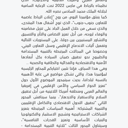
نظمناه بالرباط في مارس 2022 تحت الرعاية السامية
لجلالة الملك محمد السادس نصره الله.
كما ينبثق مؤتمرنا اليوم، من روح "إعلان الرباط عاصمة
للتعاون جنوب-جنوب"، الذي توج أشغال هذا المنتدى،
والذي نسعى من خلال العمل الجاد على تنزيل مضامينه
والوفاء لروحه، من أجل تعزيز التضامن والتآزر والتنسيق
والتشاور المستمرين بين دولنا، على المستويات الثنائية
وتفعيل آليات الاندماج الإقليمي وسبل التعاون البيني،
وخصوصا في المجالات المرتبطة بالتنمية المستدامة
والطموح نحو تحقيق ضمان السيادة بكل أبعادها
الأمنية والاقتصادية والغذائية والطاقية والصحية ..
وفي هذا السياق، فإننا نثمن اختياركم للمحاور الرئيسية
لمؤتمرنا هذا، والتي تشكل مواضيع في غاية الأهمية
بالنسبة لبلداننا، بحيث سيتمحور الموضوع الأول حول
"تعزيز الحوار السياسي والأمن الإقليمي في إفريقيا
والعالم العربي ومنطقة أمريكا اللاتينية من أجل تحقيق
السلام والاستقرار والازدهار"، بينما سيناقش المحور
الثاني "تحقيق التحول الاقتصادي والتكامل الإقليمين
والتنمية المشتركة: أهمية السياسات المرتبطة بتعزيز
الشراكات الاستراتيجية وتشجيع الاستثمار والتكنولوجيا
والبنيات الأساسية وتعزيز القدرات التنافسية"،
وسيتناول المحور الثالث "ثلاثية التنمية المستدامة -