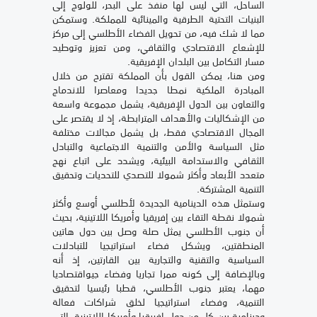
الساحل، التي ليس لها منفذ على البحر، للولوج إلى
البنيات التحتية الطرقية والمينائية للمملكة. وستمكن
مما لا شك فيه، من تحويل الفضاء الأطلسي إلى مركز
للإشعاع الاقتصادي والثقافي، ومن تعزيز وتوطيد
مسار التكامل بين البلدان الإفريقية.
ومن هنا، يمكن القول بأن المملكة تقترح من خلال
المبادرة الملكية نمطا جديدا ومعاصرا للاندماج
والتعاون بين الدول الإفريقية، يشمل مجموعة واسعة
من الإشكاليات والأهداف المترابطة، إذ لا يقتصر على
المجال الاقتصادي فقط، بل يشمل مجالات مختلفة
مثل السياسة والأمن والتنمية الاجتماعية والتبادل
الثقافي والاستدامة البيئية، ويشدد على اتباع نهج
متعدد الأبعاد وأكثر شمولا للتصدي للتحديات وتحقيق
التنمية المشتركة.
وستمثل هذه الدينامية الجديدة لأطلسي أوسع وأكثر
شمولا نقطة التقاء بين إفريقيا وأمريكا اللاتينية، بحيث
أن جنوب الأطلسي يمثل صلة وصل بين دول هاتين
المنطقتين، ويشكل فضاء استراتيجيا للتبادلات
السياسية والتقنية والتجارية بين القارتين، إذ أنه
وبالإضافة إلى كونه ممرا تجاريا وفضاء جيواقتصاديا
مهما، يعتبر جنوب الأطلسي، قطبا رئيسيا لتحقيق
التنمية، وفضاء استراتيجيا لخلق شراكات فعالة
ودينامية بين كل من دول إفريقيا وأمريكا اللاتينية، التي