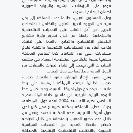
تتوفر على المؤهلات البشرية والموارد الضرورية
لضمان الإقلاع التنموي.
وعلى المستوى العربي، لطالما دعت المملكة إلى بذل
مزيد من الجهود لتعزيز التعاون والتكامل الاقتصادي
العربي من أجل التغلب على التحديات الاقتصادية
والاجتماعية الراهنة من خلال تسريع وتيرة مشاريع
الاندماج الاقتصادي والتجاري، والعمل على تحقيق
تقارب أمثل بين المنظومات التشريعية والتقنية لبلوغ
مستويات أعلى من التكامل. كما تساهم المملكة
بصفتها عضوا فاعلا في المنظومة العربية، في مختلف
المبادرات التي تهدف إلى تبادل الخبرات والمعارف بين
الدول العربية ونظائرها من دول الجنوب.
وفي نفس الإطار المتعلق بتعزيز العلاقات جنوب-
جنوب، لطالما حرصت المملكة المغربية على ربط
علاقات جيدة مع دول أمريكا اللاتينية، وقد تكرس هذا
التوجه بالزيارة التاريخية التي قام بها جلالة الملك محمد
السادس نصره الله سنة 2004 لعدة دول بالمنطقة،
بحيث تحظى المملكة بمكانة طيبة وتقدير كبير لدى
دول أمريكا اللاتينية، هذه المكانة تتجسد وتتعزز من
خلال حجم حضور المغرب بالمنطقة من خلال انخراطه
كعضو ملاحظ بالعديد من التجمعات السياسية
الجهوية والتكتلات الاقتصادية الإقليمية بالمنطقة