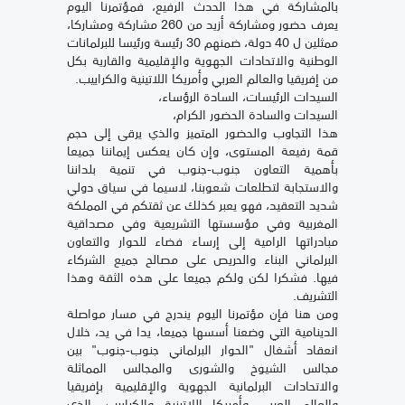
بالمشاركة في هذا الحدث الرفيع، فمؤتمرنا اليوم
يعرف حضور ومشاركة أزيد من 260 مشاركة ومشاركا،
ممثلين ل 40 دولة، ضمنهم 30 رئيسة ورئيسا للبرلمانات
الوطنية والاتحادات الجهوية والإقليمية والقارية بكل
من إفريقيا والعالم العربي وأمريكا اللاتينية والكراييب.
السيدات الرئيسات، السادة الرؤساء،
السيدات والسادة الحضور الكرام،
هذا التجاوب والحضور المتميز والذي يرقى إلى حجم
قمة رفيعة المستوى، وإن كان يعكس إيماننا جميعا
بأهمية التعاون جنوب-جنوب في تنمية بلداننا
والاستجابة لتطلعات شعوبنا، لاسيما في سياق دولي
شديد التعقيد، فهو يعبر كذلك عن ثقتكم في المملكة
المغربية وفي مؤسستها التشريعية وفي مصداقية
مبادراتها الرامية إلى إرساء فضاء للحوار والتعاون
البرلماني البناء والحريص على مصالح جميع الشركاء
فيها. فشكرا لكن ولكم جميعا على هذه الثقة وهذا
التشريف.
ومن هنا فإن مؤتمرنا اليوم يندرج في مسار مواصلة
الدينامية التي وضعنا أسسها جميعا، يدا في يد، خلال
انعقاد أشغال "الحوار البرلماني جنوب-جنوب" بين
مجالس الشيوخ والشورى والمجالس المماثلة
والاتحادات البرلمانية الجهوية والإقليمية بإفريقيا
والعالم العربي وأمريكا اللاتينية والكراييب، الذي