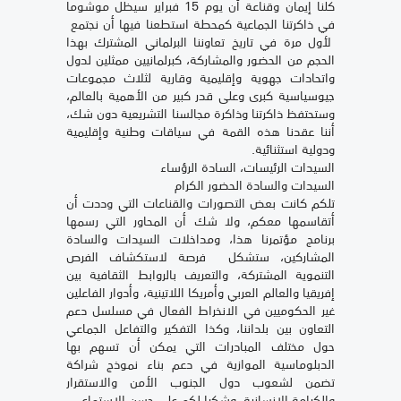
كلنا إيمان وقناعة أن يوم 15 فبراير سيظل موشوما
في ذاكرتنا الجماعية كمحطة استطعنا فيها أن نجتمع
لأول مرة في تاريخ تعاوننا البرلماني المشترك بهذا
الحجم من الحضور والمشاركة، كبرلمانيين ممثلين لدول
واتحادات جهوية وإقليمية وقارية لثلاث مجموعات
جيوسياسية كبرى وعلى قدر كبير من الأهمية بالعالم،
وستحتفظ ذاكرتنا وذاكرة مجالسنا التشريعية دون شك،
أننا عقدنا هذه القمة في سياقات وطنية وإقليمية
ودولية استثنائية.
السيدات الرئيسات، السادة الرؤساء
السيدات والسادة الحضور الكرام
تلكم كانت بعض التصورات والقناعات التي وددت أن
أتقاسمها معكم، ولا شك أن المحاور التي رسمها
برنامج مؤتمرنا هذا، ومداخلات السيدات والسادة
المشاركين، ستشكل فرصة لاستكشاف الفرص
التنموية المشتركة، والتعريف بالروابط الثقافية بين
إفريقيا والعالم العربي وأمريكا اللاتينية، وأدوار الفاعلين
غير الحكوميين في الانخراط الفعال في مسلسل دعم
التعاون بين بلداننا، وكذا التفكير والتفاعل الجماعي
حول مختلف المبادرات التي يمكن أن تسهم بها
الدبلوماسية الموازية في دعم بناء نموذج شراكة
تضمن لشعوب دول الجنوب الأمن والاستقرار
والكرامة الإنسانية. وشكرا لكم على حسن الاستماع.