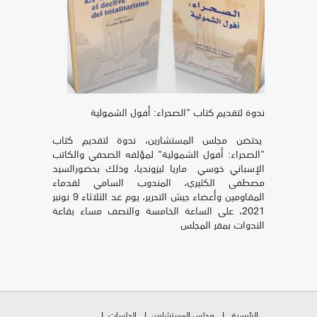
ندوة لتقديم كتاب "الصحراء: أفول الشمولية
يحتضن مجلس المستشارين، ندوة لتقديم كتاب
"الصحراء: أفول الشمولية" لمؤلفه الصحفي والكاتب
الإسباني خوسي ماريا ليزونديا، وذلك بحضورالسيد
مصطفى الكثيري، المندوب السامي لقدماء
المقاومين وأعضاء جيش التحرير، يوم غد الثلاثاء 9 نونبر
2021، على الساعة الخامسة والنصف مساء بقاعة
الندوات بمقر المجلس
الرئيسية
مجلس المستشارين
الجلسات