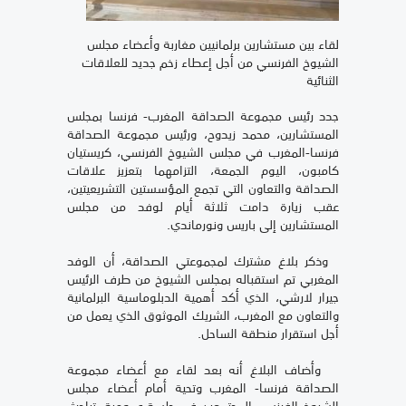
لقاء بين مستشارين برلمانيين مغاربة وأعضاء مجلس
الشيوخ الفرنسي من أجل إعطاء زخم جديد للعلاقات
الثنائية
جدد رئيس مجموعة الصداقة المغرب- فرنسا بمجلس
المستشارين، محمد زيدوح، ورئيس مجموعة الصداقة
فرنسا-المغرب في مجلس الشيوخ الفرنسي، كريستيان
كامبون، اليوم الجمعة، التزامهما بتعزيز علاقات
الصداقة والتعاون التي تجمع المؤسستين التشريعيتين،
عقب زيارة دامت ثلاثة أيام لوفد من مجلس
المستشارين إلى باريس ونورماندي.
وذكر بلاغ مشترك لمجموعتي الصداقة، أن الوفد
المغربي تم استقباله بمجلس الشيوخ من طرف الرئيس
جيرار لارشي، الذي أكد أهمية الدبلوماسية البرلمانية
والتعاون مع المغرب، الشريك الموثوق الذي يعمل من
أجل استقرار منطقة الساحل.
وأضاف البلاغ أنه بعد لقاء مع أعضاء مجموعة
الصداقة فرنسا- المغرب وتحية أمام أعضاء مجلس
الشيوخ الفرنسي المجتمعين في جلسة عمومية، تباحث