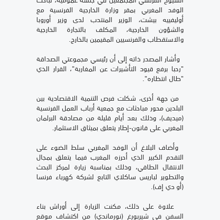
الوفد المغربي بمقر وزارة الخارجية الفرنسية مع
أوليفييه بيشت، الوزير المنتدب لدى وزير أوروبا
والشؤون الخارجية، المكلف بالتجارة الخارجية
والاستقطاب والفرنسيين المقيمين بالخارج.
وأشار المصدر ذاته إلى أن رئيسي مجموعتي الصداقة
"رحبا برفع قيود التأشيرات عن المغاربة"، القرار الذي
"طال انتظاره".
من جهة أخرى، شكلت فرص التنمية الاقتصادية بين
البلدين محور مباحثات مع جمعية أرباب العمل الفرنسية
(ميديف)، وذلك بعد أيام قليلة من مصادقة البرلمان
المغربي على قانون-إطار يتعلق بميثاق الاستثمار.
وأضاف البلاغ أن الوفد المغربي سلط الضوء على
التقدم الكبير الذي أحرزه المغرب فيما يتعلق بمجال
الانتقال الطاقي، وذلك بمناسبة زيارة لمركز البحث
والتطوير لباريس ساكلاي التابع لشركة كهرباء فرنسا
(أو دي إف).
علاوة على ذلك، مكنت الزيارة إلى أوراش بناء
السفن في شيربورغ (نورماندي) من اكتشاف موقع