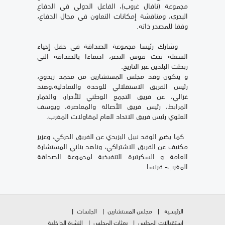
مجموعة (نافال غروب)، الفاعل الدولي في الدفاع
البحري، ومناقشة إمكانات التعاون في مجال الدفاع،
وفقا للمصدر ذاته.
وشارك رئيسا مجموعة الصداقة في حفل إحياء
الشعلة تحت قوس النصر، احتفاءا بالصداقة التي
ربطت البلدين عبر التاريخ.
و يتكون وفد مجلس المستشارين من محمد زيدوح،
رئيس الفريق الاستقلالي للوحدة والتعادلية،وهند
غزالي، عن فريق التجمع الوطني للأحرار، والخمار
المرابط، رئيس فريق الأصالة والمعاصرة، ويوسف
العلوي رئيس فريق الاتحاد العام لمقاولات المغرب.
كما يضم الوفد نبيل اليزيدي عن الفريق الحركي، وعزيز
مكنيف عن الفريق الاشتراكي، وناهد بناني المستشارة
العامة و السكرتيرة التنفيذية لمجموعة الصداقة
المغرب- فرنسا.
الرئيسية
مجلس المستشارين
الجلسات
استقبالات المجلس
بعثات المجلس
النشرة الداخلية