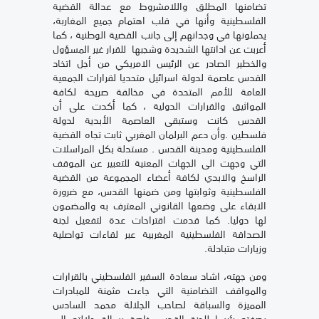
تضامنها المطلق واللامشروط مع عدالة القضية
الفلسطينية وأنها في قلب اهتمام جميع المغاربة،
يحملونها في وجدانهم إلى جانب القضية الوطنية ، كما
أعربت عن ادانتها الشديدة وشجبها للقرار غير المسؤول
والخطير الصادر عن الرئيس الامريكي من أجل اتخاد
القدس عاصمة لدولة اسرائيل متحديا لقرارات الجمعية
العامة للأمم المتحدة في مخالفة صريحة لكافة
المواثيق والقرارات الدولية ، كما أكدت على أن
القدس كانت وستبقى العاصمة الأبدية لدولة
فلسطين .وأن دعم البرلمان المغربي ثابت تجاه القضية
الفلسطينية ومدينة القدس . مستدلة بكل المراسلات
التي وجهت الى الجهات المعنية للتعبير عن الموقف
الراسخ والابدي لكافة أعضاء المجموعة من القضية
الفلسطينية وثوابتها ومن ضمنها القدس، مع ضرورة
الابقاء على وضعها القانوني المعترف به والمضمون
لها دوليا. كما قدمت اقتراحات عدة لتفعيل لجنة
الصداقة الفلسطينية المغربية عبر لقاءات تواصلية
وزيارات متبادلة.
ومن جهته، اشاد سعادة السفير الفلسطيني بالقرارات
والمواقف التضامنية التي جاءت مثمنة للمبادرات
المميزة والسباقة لصاحب الجلالة محمد السادس
بصفته رئيسا للجنة القدس خاصة رسالة جلالته الى