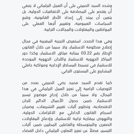
وشدد السيد الحميني على أن العمل البرلماني لا ينبغي
أن يقتصر على المصادقة على الاتفاقيات الدولية، بل
يتعين أن يمتد إلى إعداد الأطر القانونية، وتتبع
السياسات العمومية، وتقييم أثرها الفعلي على
المواطنين والمقاولات والمجالات الترابية.
وفي هذا الصدد، استعرض التجربة المغربية في مجال
إصلاح منظومة الاستثمار، ولا سيما من خلال القانون
الإطار رقم 03.22 بمثابة ميثاق الاستثمار، وكذا دور
المراكز الجهوية للاستثمار واللجان الجهوية الموحدة
للاستثمار في تبسيط المساطر الإدارية ومواكبة حاملي
المشاريع على المستوى الترابي.
كما تقدم السيد محمد رضى الحميني بعدد من
التوصيات الرامية إلى تعزيز العمل البرلماني في هذا
المجال، ولا سيما من خلال إدراج موضوع تيسير
الاستثمار ضمن جدول الأعمال الدائم للجان
الاقتصادية، وتطوير آليات تقييم التشريعات، وضمان
انسجام القانون الداخلي مع الالتزامات الدولية،
والنهوض بمقاربة ترابية للاستثمار، وإدماج المقاولات
الصغرى والمتوسطة والفاعلين المحليين ضمن آليات
التيسير، فضلاً عن تعزيز التعاون البرلماني داخل الفضاء