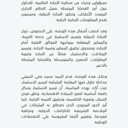
مسؤولين وخبراء من منظمة التجارة العالمية، للتداول
حول أبرز القضايا المرتبطة بعمل النظام التجاري
المتعدد الأطراف، وتطور التجارة الدولية، ومستوى
تقدم المفاوضات التجارية الجارية.
وقد انصبت أشغال هذه الورشة، على الخصوص، حول
التجارة الدولية وتيسير الاستثمار في خدمة التنمية،
والمعايير المتعلقة بمواجهة العوائق التقنية أمام
التجارة، وصندوق تطبيق المعايير وتنمية التجارة، وتيسير
المبادلات والاستثمار، فضلاً عن التجارة وتنمية
المقاولات الصغرى والمتوسطة والقضايا المرتبطة
بالدعم.
وخلال هذه الورشة، قدم السيد محمد رضى الحميني
مداخلة تناول فيها المقاربة البرلمانية لتيسير الاستثمار،
حيث أكد، بهذه المناسبة، أن تيسير الاستثمار يشكل
رافعة أساسية لتعزيز السيادة الاقتصادية، وخلق فرص
الشغل، وتقوية التنافسية، وتحقيق التنمية الترابية. كما
أبرز الدور المحوري الذي تضطلع به البرلمانات في
الملاءمة التشريعية للالتزامات الدولية، ومراقبة
تنفيذها، وتقييم آثارها الملموسة على الاقتصادات
الوطنية.