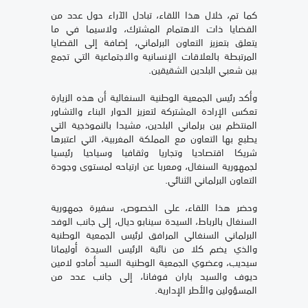
كما تم، خلال هذا اللقاء، تبادل الآراء حول عدد من
القضايا ذات الاهتمام المشترك، ولاسيما في ما
يتعلق بتعزيز التعاون البرلماني، إضافة إلى القضايا
المرتبطة بالعلاقات الإنسانية والاجتماعية التي تجمع
بين شعبي البلدين الشقيقين.
وأكد رئيس الجمعية الوطنية السنغالية أن هذه الزيارة
تعكس الإرادة المشتركة لتعزيز الحوار البناء والتشاور
المنتظم بين برلماني البلدين، مشيدا بالنموذجية التي
يطبع بها التعاون مع المملكة المغربية، التي اعتبرها
شريكا اقتصاديا وتجاريا وثقافيا وسياحيا رئيسيا
لجمهورية السنغال، ومعربا عن ارتياحه لمستوى وجودة
التعاون البرلماني الثنائي.
وحضر هذا اللقاء، على الخصوص، سفيرة جمهورية
السنغال بالرباط، السيدة سينابو ديال، إلى جانب الوفد
البرلماني السنغالي المرافق لرئيس الجمعية الوطنية
والذي يضم كلا من نائبة الرئيس السيدة أوليماتا
سيديب، وعضوي الجمعية الوطنية السيد أمادو لامين
ديوف والسيد باران فوفانا، إلى جانب عدد من
المسؤولين والأطر الإدارية.