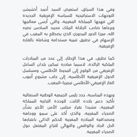
وفي هذا السياق، استعرض السيد أحمد أخشيشن
التوجهات الاستراتيجية للسياسة الإفريقية الجديدة
التي تنهجها المملكة المغربية، والتي أرسى معالمها
ويرعاها صاحب الجلالة الملك محمد السادس نصره
الله، مبرزا الدور المحوري الذي يضطلع به المغرب في
الإسهام في تحقيق تنمية مستدامة وشاملة بالقارة
الإفريقية.
كما تطرق، في هذا الإطار، إلى عدد من المبادرات
الملكية الرائدة، لاسيما مبادرة تمكين بلدان الساحل
الإفريقي من الولوج إلى المحيط الأطلسي، ومسلسل
الدول الإفريقية الأطلسية، إلى جانب مشروع أنبوب
الغاز الإفريقي-الأطلسي نيجيريا–المغرب.
وبهذه المناسبة، جدد رئيس الجمعية الوطنية السنغالية
تأكيد دعم بلاده الثابت للوحدة الترابية للمملكة
المغربية، مشيدا بقرار مجلس الأمن الأخير بشأن
الصحراء المغربية، والذي أكد على سمو ووجاهة
ومصداقية المبادرة المغربية للحكم الذاتي باعتبارها
الحل الجاد والواقعي والنهائي للنزاع المفتعل حول
الصحراء المغربية.