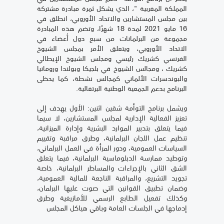
المملكة المغربية "، الذي يشكل ثمرة مبادرة مشتركة
بين مجلس المستشارين والاتحاد الأوروبي، انطلق في
16 مايو 2021 لمدة 18 شهرًا، وتضم هذه المبادرة
مجموعة من البرلمانات من سبع دول أعضاء في
الاتحاد الأوروبي، ويتعلق الأمر بمجلس الشيوخ
الفرنسي كشريك رئيسي ومجلس الشيوخ الإيطالي
كشريك ، ومجالس الشيوخ في بلجيكا وبولندا ورومانيا
والبوندسرات الألماني كمجالس نشطة، كما يحظى
البرنامج بدعم الجمعية الوطنية البرتغالية.
ويشمل برنامج التوأمة شقين اثنين: الأول يهدف إلى
تعزيز الفعالية الإدارية لمجلس المستشارين، لا سيما
فيما يتعلق بتدبير الموارد البشرية وإدارة الميزانية،
تنظيم عمل اللجان البرلمانية، وطرق مراقبة وتقييم
السياسات العمومية، ودور المرأة في العمل البرلماني،
وتوطيد ممارسة الدبلوماسية البرلمانية، فيما يتعلق
الشق الثاني بالإجراءات والمساطر البرلمانية، خاصة
تجويد التشريع، والمراقبة الناجعة للمالية العمومية،
وضمان تطبيق القوانين التي صوت عليها البرلمان،
وكذلك تفعيل الطابع الرسمي للأمازيغية وطرق
إدماجها في الجلسات العامة وباقي هياكل المجلس