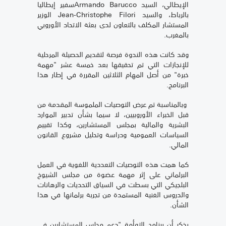
الإيطالي، السيد Armando Baruccoسفير إيطاليا
بالرباط، والسيد Jean-Christophe Filori الوزير
المستشار المكلف بالتعاون لدى بعثة الاتحاد الأوروبي
بالمغرب.
وقد كانت هذه الندوة فرصة لتقديم الحصيلة المرحلية
للإنجازات التي تم تحقيقها بعد خمسة عشر "مهمة
خبرة" من أصل المهام الثلاثين المقررة في إطار هذا
البرنامج.
وبالمناسبة تم عرض التوصيات الملموسة المقدمة من
قبل الخبراء الأوروبيين، لا سيما بشأن تدبير الموارد
البشرية والمالية بمجلس المستشارين، وكذا تقييم
السياسات العمومية ودراسة وتحليل مشروع القانون
المالي.
كما همت هذه التوصيات التعددية اللغوية في العمل
البرلماني على إثر مهمة عضوة من مجلس الشيوخ
البلجيكي التي بسطت في السياق التحديات والرهانات
والدروس الغنية المستمدة من تجربة برلمانها في هذا
الشأن.
يذكر أن برنامج التوأمة "دعم مجلس المستشارين في