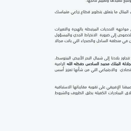
بع تنفيذها وتقييم نتائجها.
 المثال ما يتعلق بتطوير قطاع زراعي متماسك
مواجهة التحديات المرتبطة بالهجرة والتغيرات
لى الخصوص إلى ضرورة الانخراط الجدي والمسؤول
 في منطقة الساحل والصحراء التي باتت مجالا
تجاوز بلادنا إلى شمال البحر الأبيض المتوسط،
جلالة الملك محمد السادس حفظه الله
الرامية
قتصادي والاجتماعي التي من شأنها تعزيز أسس
قنا الإفريقي على تقوية مقارباتها الاستباقية
طلاق المبادرات الكفيلة بخلق الظروف والشروط