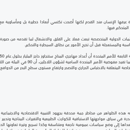
 عرفها الإنسان مند القدم لكنها أضحت تكتسي أبعادا خطيرة بل ومأساوية مع 
 المتحكم فيها.
مات الدولية المتخصصة تبعث فعلا على القلق والانشغال لما تقدمه من صورة
اسبة والمستعجلة قبل أن تخرج الأمور عن نطاق السيطرة والتحكم.
تابعة للأمم المتحدة أن أعداد مهاجري المناخ ستتجاوز حاجز المليار بحلول عام
50
بلدانها، ولاسيما في أفريقيا والشرق الأوسط ك
ة خاصة المتعلقة بالاحتباس الحراري والتصحر وارتفاع مستوى سطح البحر من الدوافع 
ه هذه الظواهر من مخاطر جمة محدقة بجهود التنمية الاقتصادية والاجتماعية وا
درة في سياق مواجهتها الاستباقية للكوارث الطبيعية والتغيرات المناخية وتدبي
 تتعداها إلى وضع سياسات عمومية ناجعة ومتناسقة وكذا تسريع وتيرة تعاونها ال