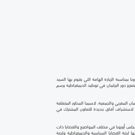
ا بمناسبة الزيارة الهامة التي يقوم بها السيد
عزيز دور البرلمان في توطيد الديمقراطية برسم
ن المغربي والجمعية، لاسيما المحاور المتعلقة
بة لاستشراف آفاق جديدة للتعاون المشترك في
ة لمجلس أوروبا في مختلف المواضيع والقضايا ذات
الرباط لأشغال اللجن الدائمة للجمعية حول المواضيع التي تهم تنزيل دستور 2011، ومن ضمنها لجنة القضايا السياسية والديمقراطية ولجنة