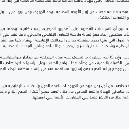
ظمات الدولية، وهي جهود عرفت انخراطا فاعلا للمؤسسة البرلمانية في إقرارها وتت
رصة ملائمة مكنت من إبراز الأوجه المختلفة لهذه الجهود، ومن بينها على سبيل
التغيرات المناخية.
ه تبين أن السياسات القُطرية، على أهميتها المركزية، ليست كافية لوحدها في 
الأمر يستدعي إيجاد صيغ فعالة وناجعة للتعاون الإقليمي والدولي، وهنا نشير ع
الدول التي بينها حدود مشتركة وداخل المجالات الإقليمية الهشة، كما هو الشأن
لمنظمة وشبكات الاتجار بالبشر والمخدرات والأسلحة وتنامي النزعات الانفصالية.
رب، وإدراكا منه لخطورة ما تنطوي عليه هذه المنطقة من مخاطر جيواستراتيجية ت
ليمي الكفيلة بالتخفيف من وطأة هذا الواقع الصعب وعلى رأسها مبادرة
صاحب ال
طلسي ووضع بنياته التحتية رهن إشارتها مساهمة منه في إنشاء منطقة للرخاء الا
بصفة خاصة، من أجل بذل مزيد من الجهود لمساعدة الدول والتكتلات الإقليمية في عم
ن ظاهرتي الهجرة والتغير المناخي من خلال توفير جميع أشكال الدعم اللازم وإ
دامة بدلا من التركيز فقط على المقاربات الأمنية على أهميتها.