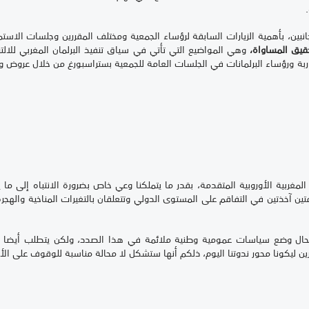
جانبين، بأهمية الزيارات السابقة لرؤساء الجمعية ومختلف المقررين وجلسات الا
حقيق المساواة،
وهي المواضيع التي تأتي في سياق تنفيذ البرلمان المغربي للالتزامات ال21 الوار
اربة ورؤساء البرلمانات في الجلسات العامة للجمعية بستراسبورغ من خلال عروض 
كة المغربية الأوروبية المتقدمة، بقدر ما يتملكنا وعي خاص بضرورة الانتباه إلى م
 آخذتين في التفاقم على المستوى الدولي وتتعلقان بالتغيرات المناخية والهجرة، وه
ال وضع سياسات عمومية وطنية ملائمة في هذا الصدد، ولكن يتطلب أيضا إحكام
يرين ليكونا محور ندوتنا اليوم، ذلكم أنها ستشكل لا محالة مناسبة للوقوف على الأ