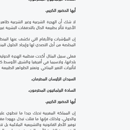
أيها الحضور الكريم،
لا شك أن الهجرة الشرعية وغير الشرعية ظاهرة
الأخيرة تتأثر بطبيعة الحال بالتدفقات البشرية غير
إن المؤشرات والأرقام التي تكشف عنها المنظ
المخلصة من أجل التصدي لها وإيجاد الحلول المن
فعلى سبيل المثال أكدت منظمة الهجرة الدولية ال
لتأثيرات التغير المناخي. وتعتبر الظواهر الطبيع
السيدان الرئيسان المحترمان،
السادة البرلمانيون المحترمون،
أيها الحضور الكريم،
إن المملكة المغربية تدرك جيدا ما تنطوي علي
والدولي، ولذلك فإنها ما فتئت تبذل جهودا مق
توفير الأطر القانونية والتشريعية الملائمة بل