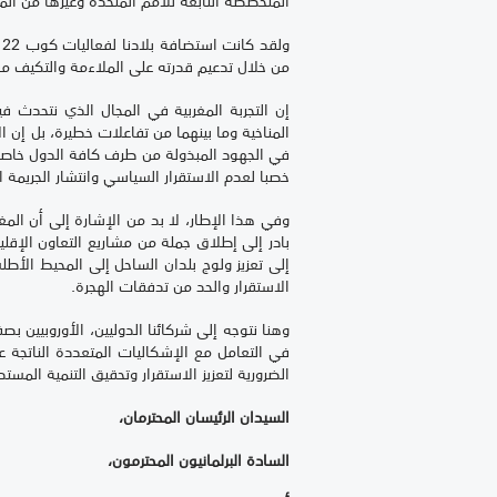
المتخصصة التابعة للأمم المتحدة وغيرها من المن
ولقد كانت استضافة بلادنا لفعاليات كوب
22
ف
من خلال تدعيم قدرته على الملاءمة والتكيف مع 
إن التجربة المغربية في المجال الذي نتحدث في
المناخية وما بينهما من تفاعلات خطيرة، بل إن 
في الجهود المبذولة من طرف كافة الدول خاصة 
خصبا لعدم الاستقرار السياسي وانتشار الجريمة ا
وفي هذا الإطار، لا بد من الإشارة إلى أن المغ
بادر إلى إطلاق جملة من مشاريع التعاون الإق
إلى تعزيز ولوج بلدان الساحل إلى المحيط الأ
الاستقرار والحد من تدفقات الهجرة.
وهنا نتوجه إلى شركائنا الدوليين، الأوروبيين 
في التعامل مع الإشكاليات المتعددة الناتجة ع
الضرورية لتعزيز الاستقرار وتحقيق التنمية المست
السيدان الرئيسان المحترمان،
السادة البرلمانيون المحترمون،