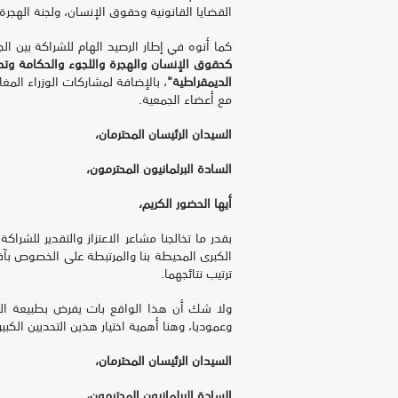
القضايا القانونية وحقوق الإنسان، ولجنة الهجرة.
كما أنوه في إطار الرصيد الهام للشراكة بين ال
كحقوق الإنسان والهجرة واللجوء والحكامة وت
الديمقراطية"
، بالإضافة لمشاركات الوزراء المغ
مع أعضاء الجمعية.
السيدان الرئيسان المحترمان،
السادة البرلمانيون المحترمون،
أيها الحضور الكريم،
بقدر ما تخالجنا مشاعر الاعتزاز والتقدير للشرا
الكبرى المحيطة بنا والمرتبطة على الخصوص بآفتين
ترتيب نتائجهما.
ولا شك أن هذا الواقع بات يفرض بطبيعة الح
وعموديا، وهنا أهمية اختيار هذين التحديين الكب
السيدان الرئيسان المحترمان،
السادة البرلمانيون المحترمون،