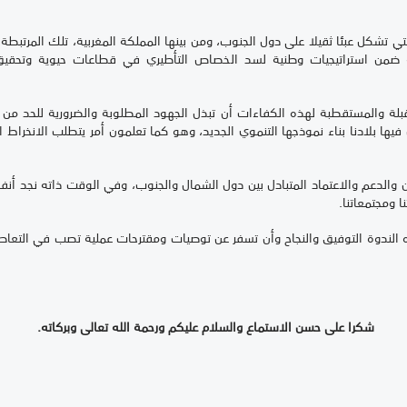
التي تشكل عبئا ثقيلا على دول الجنوب، ومن بينها المملكة المغربية، تلك المرتبط
ة ضمن استراتيجيات وطنية لسد الخصاص التأطيري في قطاعات حيوية وتحقيق 
قبلة والمستقطبة لهذه الكفاءات أن تبذل الجهود المطلوبة والضرورية للحد م
ها بلادنا بناء نموذجها التنموي الجديد، وهو كما تعلمون أمر يتطلب الانخراط 
ن والدعم والاعتماد المتبادل بين دول الشمال والجنوب، وفي الوقت ذاته نجد أن
ا ومجتمعاتنا.
الندوة التوفيق والنجاح وأن تسفر عن توصيات ومقترحات عملية تصب في التعاطي
شكرا على حسن الاستماع والسلام عليكم ورحمة الله تعالى وبركاته.