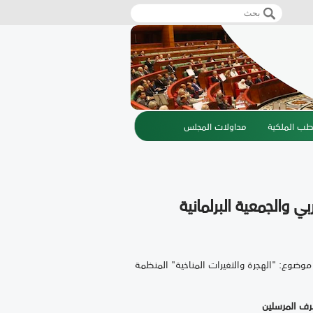
‏بحث ‏
استمارة البحث
طب الملكية
مداولات المجلس
ي والجمعية البرلمانية
وضوع: "الهجرة والتغيرات المناخية" المنظمة
شرف المرسلين