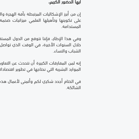
أيها الحضور الكريم،
إن من أبرز الإشكاليات المرتبطة بآفة الهجرة و
على تكوينها وتأهيلها العلمي ميزانيات ضخم
المستدامة
.
وفي هذا الإطار، فإننا نتوقع من الدول المست
خلال السنوات الأخيرة، في الوقت الذي تواصل في
الشباب والنساء
.
إنه لمن المفارقات الكبيرة أن نتحدث عن التعاو
الموارد البشرية التي نحتاجها في تطوير اقتصاداتن
في الختام أجدد شكري لكم وأتمنى لأعمال هذه 
الشائكة.