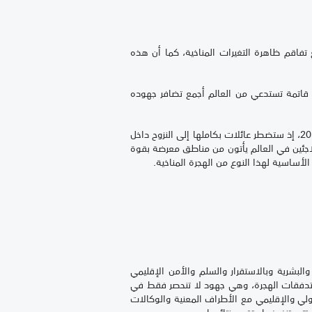
تفاقم ظاهرة التغيرات المناخية، كما أن هذه
 قاتمة تستدعي من العالم أجمع تضافر جهوده
20
، إذ ستضطر عائلات بكاملها إلى النزوح داخل
ما تفيد مفوضية الأمم المتحدة السامية لشؤون اللاجئين، أن 90 في المئة من اللاجئين في العالم يأتون من مناطق معرضة بقوة
الأساسية لهذا النوع من الهجرة المناخية.
لبشرية وبالاستقرار والسلم والأمن الإقليمي
ر تدفقات الهجرة، وهي جهود لا تنحصر فقط في
دولي والإقليمي مع الأطراف المعنية والوكالات