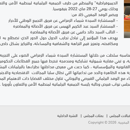
الديموقراطية" والمنظم من طرف الجمعية البرلمانية لمنظمة الأمن والتع
وذلك يومي 27-28 ماي 2022 بنيقوسيا.
ويضم الوفد المغربي كلا من:
- المستشارة السيدة شيماء الزمزامي عن فريق التجمع الوطني للأحرار
- المستشار السيد عبد الكريم الهمس عن فريق الأصالة والمعاصرة
- النائب السيد خالد حاتمي عن فريق الأصالة والمعاصرة
يهدف هذا المؤتمر إلى تبادل تجارب الدول حول الدور الذي تضطلع به ا
ومكافحته، وتعزيز قيم النزاهة والشفافية والمساءلة، والتركيز بشكل خا
بة سلطت من خلالها المستشارة السيدة شيماء الزمزامي الضوء على التجربة ا
ية، و تبني مقاربة شمولية تشاركية ومندمجة تنخرط فيها جميع القطاعات الحكومي
القانونية والمؤسساتية ، كما دعت في معرض مداخلتها نظراءها بالبرلمانات المشا
 هذه الظاهرة والحد من تداعياتها التي تطال سلبا المجالات الاقتصادية والاجتما
ء مع الوفد البرلماني القبرصي واليوناني، تناول مختلف القضايا ذات الاهتمام المش
س نواب قبرص ونائبة رئيسة الجمعية البرلمانية لمنظمة الأمن والتعاون بأوروبا .
بالات المجلس
بعثات المجلس
النشرة الداخلية
Copyright ©