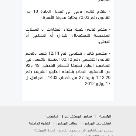
- مقترح قانون يرمي إلى تعديل المادة 16 من
القانون رقم 70.03 بمثابة مدونة الأسرة.
- مقترح قانون يتعلق بكراء العقارات أو المحلات
المخصصة للاستعمال التجاري أو الصناعي أو
الحرفي.
- مشروع قانون تنظيمي رقم 12.14 بتغيير وتتميم
القانون التنظيمي رقم 02.12 المتعلق بالتعيين في
المناصب العليا، تطبيقا لأحكام الفصلين 49 و92
من الدستور، الصادر بتنفيذه الظهير الشريف رقم
1.12.20 بتاريخ 27 من شعبان 1433، الموافق ل
17 يوليو 2012.
الرئيسية
مجلس المستشارين
الجلسات
استقبالات المجلس
بعثات المجلس
النشرة الداخلية
مجلس المستشارين شارع محمد الخامس، الرباط، المملكة
المغربية. Copyright © 2026