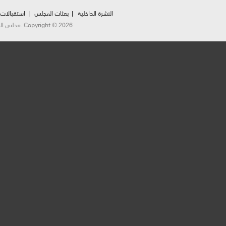
النشرة الداخلية
بعثات المجلس
استقبالات
مجلس المستشارين شارع محمد الخامس، الرباط، المملكة المغربية. Copyright © 2026