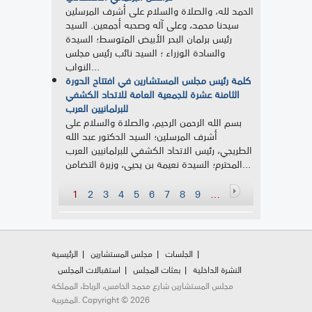
الحمد لله، والصلاة والسلام على أشرف المرسلين
سيدنا محمد، وعلى آله وصحبه أجمعين. السيد
رئيس برلمان البحر الأبيض المتوسط؛ السيدة
والسادة الوزراء ؛ السيد نائب رئيس مجلس
النواب...
كلمة رئيس مجلس المستشارين في افتتاح الدورة
الثامنة عشرة للجمعية العامة للاتحاد الكشفي
للبرلمانيين العرب
بسم الله الرحمن الرحيم، والصلاة والسلام على
أشرف المرسلين؛ السيد الدكتور عبد الله
الطريجي، رئيس الاتحاد الكشفي للبرلمانيين العرب
المحترم؛ السيدة نعيمة بن يحيى، وزيرة التضامن...
Pages
1
2
3
4
5
6
7
8
9
…
الجلسات
مجلس المستشارين
الرئيسية
النشرة الداخلية
بعثات المجلس
استقبالات المجلس
مجلس المستشارين شارع محمد الخامس، الرباط، المملكة
المغربية. Copyright © 2026