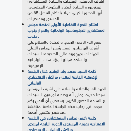
أشرف المرسلين السيدات والسادة المستشارون
المحترمون؛ السادة أعضاء الحكومة المحترمون؛
أيها الحضور الكريم، عملا بأحكام الفصل 65 من
الدستور ومقتضيات...
افتتاح الندوة التفاعلية الأولى لمنصة مجلس
المستشارين للدبلوماسية البرلمانية والحوار جنوب
ـ جنوب
بسم الله الرحمن الرحيم، والصلاة والسلام على
أشرف المرسلين؛ السيد رئيس المجلس الأعلى
للجماعات بجمهورية مالي الصديقة؛ السيدات
والسادة ممثلو المؤسسات البرلمانية
الإفريقية؛...
كلمة السيد محمد ولد الرشيد خلال الجلسة
الإفريقية الخاصة لمنتدى مراكش الاقتصادي
البرلماني
الحمد لله، والصلاة والسلام على أشرف المرسلين
سيدنا محمد، وعلى آله وصحبه أجمعين. السيدات
و السادة الحضور الكريم؛ يسعدني أن ألتقي بكم
مجددا في رحاب هذه الجلسة الخاصة لمناقشة
موضوع يكتسي أهمية...
كلمة رئيس مجلس المستشارين في الجلسة
الافتتاحية رفيعة المستوى للدورة الرابعة لمنتدى
مراكش البرلماني الاقتصادي