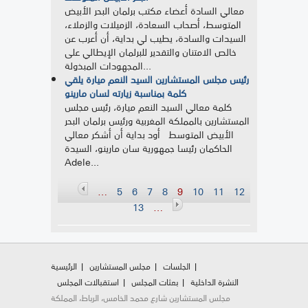
معالي السادة أعضاء مكتب برلمان البحر الأبيض
المتوسط، أصحاب السعادة، الزميلات والزملاء،
السيدات والسادة، يطيب لي بداية، أن أعرب عن
خالص الامتنان والتقدير للبرلمان الإيطالي على
المجهودات المبذولة...
رئيس مجلس المستشارين السيد النعم ميارة يلقي
كلمة بمناسبة زيارته لسان مارينو
كلمة معالي السيد النعم ميارة، رئيس مجلس
المستشارين بالمملكة المغربية ورئيس برلمان البحر
الأبيض المتوسط أود بداية أن أشكر معالي
الحاكمان رئيسا جمهورية سان مارينو، السيدة
Adele...
Pages
…
5
6
7
8
9
10
11
12
13
…
الجلسات
مجلس المستشارين
الرئيسية
النشرة الداخلية
بعثات المجلس
استقبالات المجلس
مجلس المستشارين شارع محمد الخامس، الرباط، المملكة