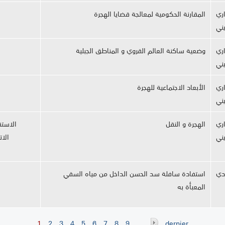
ري
المقارنة الحكومية لمعالجة قضايا الهجرة
يني
ري
وضعية ساكنة العالم القروي و المناطق الجبلية
يني
ري
الأبعاد الاجتماعية للهجرة
يني
ري
الهجرة و النقل
الاستق
يني
الات
دي
استفادة سافلة سد الحسن الداخل من مياه السقي
المعبأة به
1
2
3
4
5
6
7
8
9
…
dernier