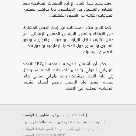
وقد جسد هذا اللقاء الإرادة المشتركة لمواصلة تعزيز
التشاور والتنسيق بين المجلسين، بما يواكب مستوى
العلاقات الثنائية بين البلدين الشقيقين.
كما تندرج هذه المحادثات في إطار الحرص المشترك
على الارتقاء بالتعاون البرلماني المغربي الإماراتي، من
خلال تكثيف تبادل الزيارات والخبرات والتجارب، وتعزيز
التنسيق والتشاور حول القضايا الإقليمية والدولية ذات
الاهتمام المشترك.
يذكر أن أشغال الجمعية العامة ال152 للاتحاد
البرلماني الدولي والاجتماعات ذات الصلة ستتواصل
إلى غاية الأحد، بمشاركة وفد برلماني مغربي هام،
يقوده السيد ولد الرشيد، ويضم أعضاء الشعبة
البرلمانية الوطنية في الاتحاد
الجلسات
مجلس المستشارين
الرئيسية
النشرة الداخلية
بعثات المجلس
استقبالات المجلس
مجلس المستشارين شارع محمد الخامس، الرباط، المملكة
المغربية. Copyright © 2026