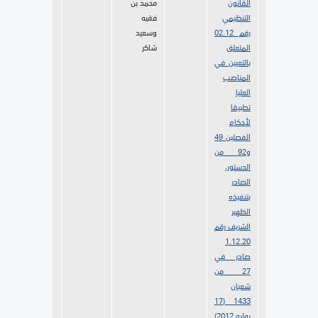
القانون
محمد بن
التنظيمي
فقيه
رقم 02.12
وسعيد
المتعلق
شاكر
بالتعيين في
المناصب
العليا
تطبيقا
لأحكام
الفصلين 49
و92 من
الدستور،
الصادر
بتنفيذه
الظهير
الشريف رقم
1.12.20
صادر في
27 من
شعبان
1433 (17
يوليو 2012)