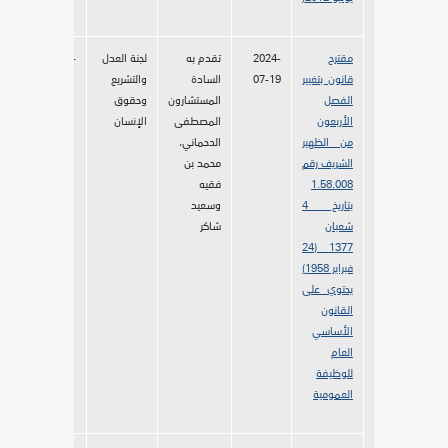
مقترح
2024-
تقدم به
لجنة العدل
2024-
قانون بتغيير
07-19
السادة
والتشريع
08-01
الفصل
المستشارون
وحقوق
الأربعون
المصطفى
الإنسان
من الظهير
الدحماني،
الشريف رقم
محمد بن
1.58.008
فقيه
بتاريخ 4
وسعيد
شعبان
شاكر
1377 (24
فبراير 1958)
يحتوي على
القانون
الأساسي
العام
للوظيفة
العمومية