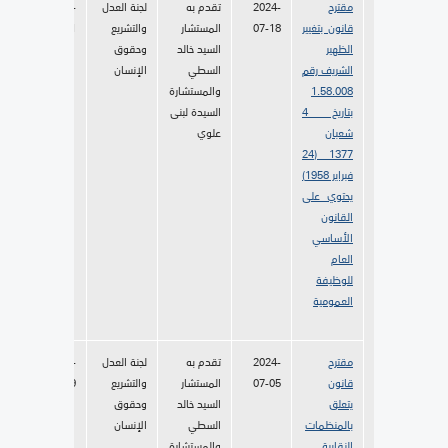
مقترح
2024-
تقدم به
لجنة العدل
2024-
قانون بتغيير
07-18
المستشار
والتشريع
08-01
الظهير
السيد خالد
وحقوق
الشريف رقم
السطي
الإنسان
1.58.008
والمستشارة
بتاريخ 4
السيدة لبنى
شعبان
علوي
1377 (24
فبراير 1958)
يحتوي على
القانون
الأساسي
العام
للوظيفة
العمومية
مقترح
2024-
تقدم به
لجنة العدل
2024-
قانون
07-05
المستشار
والتشريع
07-19
يتعلق
السيد خالد
وحقوق
بالمنظمات
السطي
الإنسان
النقابية
والمستشارة