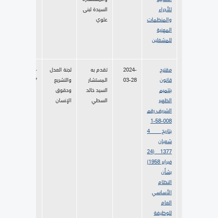
للأجراء
السيدة لبنى
والمنظمات
علوي
المهنية
للمشغلين
مقترح
2024-
تقدم به
لجنة العدل
2024-
قانون
03-28
المستشار
والتشريع
04-17
بتتميم
السيد خالد
وحقوق
الظهير
السطي
الإنسان
الشريف رقم
008-58-1
بتاريخ 4
شعبان
1377 (24
فبراير
1958)
بشأن
النظام
الأساسي
العام
للوظيفة