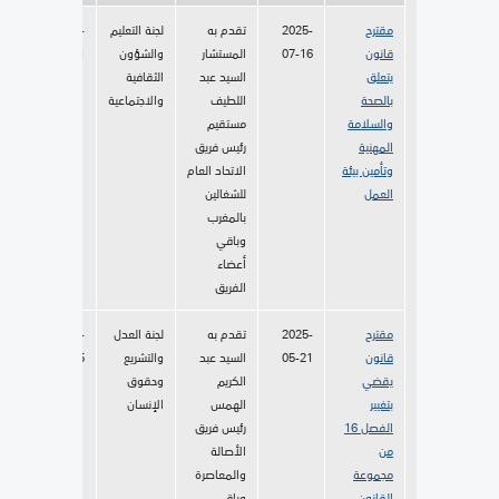
مقترح
2025-
تقدم به
لجنة التعليم
2025-
قانون
07-16
المستشار
والشؤون
07-31
يتعل
ق
السيد عبد
الثقافية
بالصحة
اللطيف
والاجتماعية
والسلامة
مستقيم
المهنية
رئيس فريق
وتأمين بيئة
الاتحاد العام
العمل
للشغالين
بالمغرب
وباقي
أعضاء
الفريق
مقترح
2025-
تقدم به
لجنة العدل
2025-
قانون
05-21
السيد عبد
والتشريع
06-05
يقضي
الكريم
وحقوق
بتغيير
الهمس
الإنسان
الفصل 16
رئيس فريق
من
الأصالة
مجموعة
والمعاصرة
القانون
وباقي