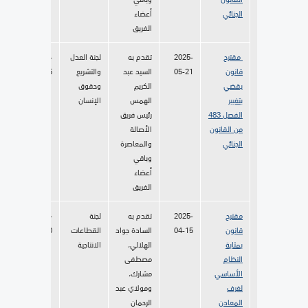
الجنائي
أعضاء
الفريق
مقترح
2025-
تقدم به
لجنة العدل
2025-
قانون
05-21
السيد عبد
والتشريع
06-05
يقضي
الكريم
وحقوق
بتغيير
الهمس
الإنسان
الفصل 483
رئيس فريق
من القانون
الأصالة
الجنائي
والمعاصرة
وباقي
أعضاء
الفريق
مقترح
2025-
تقدم به
لجنة
2025-
قانون
04-15
السادة جواد
القطاعات
04-30
بمثابة
الهلالي،
الانتاجية
النظام
مصطفى
الأساسي
مشارك،
لغرف
ومولاي عبد
المعادن
الرحمان