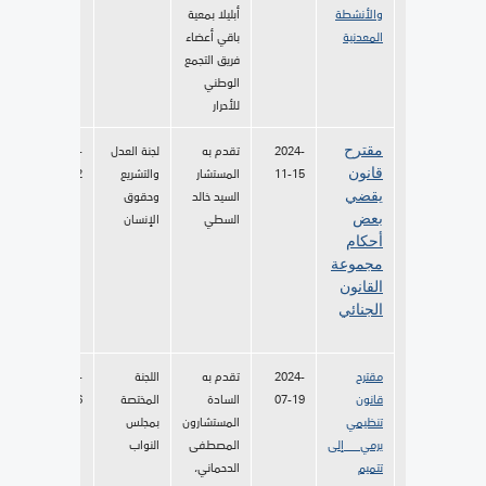
والأنشطة
أبليلا بمعية
المعدنية
باقي أعضاء
فريق التجمع
الوطني
للأحرار
2024-
تقدم به
لجنة العدل
2024-
مقترح
11-15
المستشار
والتشريع
12-02
قانون
السيد خالد
وحقوق
يقضي
السطي
الإنسان
بعض
أحكام
مجموعة
القانون
الجنائي
مقترح
2024-
تقدم به
اللجنة
2024-
قانون
07-19
السادة
المختصة
07-26
تنظيمي
المستشارون
بمجلس
يرمي إلى
المصطفى
النواب
تتميم
الدحماني،