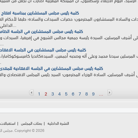
كلمة رئيس مجلس المستشارين بمناسبة افتتاح دورة أب
الداخلي لمجلس المستشارين نفتتح الدورة الثانية من...
كلمة رئيس مجلس المستشارين في الجلسة الختامي
 على أشرف المرسلين، السيدة رئيسة جمعية مجالس الشيوخ في إفريقيا، السيدات و
في البرلمانات الإفريقية، السيدات 
كلمة رئيس مجلس المستشارين في الجلسة الافتتاحي
ف المرسلين سيدنا محمد وعلى آله وصحبه أجمعين، السيدةكانديا كاميسوكوكامارا
الصديقة،رئيسة
كلمة رئيس مجلس المستشارين في الجلسة الافتتاحية للمنتدى ال
ى أشرف المرسلين، السادة الوزراء المحترمون؛ السيد رئيس المجلس الاقتصادي والاجت
1
2
3
4
5
6
7
8
9
…
النشرة الداخلية
بعثات المجلس
استقبالات
مجلس المستشارين شارع محمد الخامس، الرباط، المملكة المغربية. Copyright © 2026