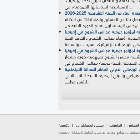
أكد رئيس مجلس المستشارين، محمد ولد الرشيد، اليوم الأربعاء بإسطنبول، أن المملكة المغربية اختارت أن تجعل من التنمية المستدامة والانتقال البيئي أحد المرتكزات
الاستراتيجية لسياساتها العمومية، في...
ريل من السنة التشريعية 2025-2026
السيدات والسادة أعضاء الحكومة؛ السيدات والسادة المستشارون المحترمون؛ حضرات السيدات والسادة؛ طبقا لأحكام الفصل 65 من الدستور والمادة 18 من النظام
ة لمؤتمر جمعية مجالس الشيوخ في إفريقيا
السادة رؤساء مجالس الشيوخ والغرف العليا
والسادة،...
ة لمؤتمر جمعية مجالس الشيوخ في إفريقيا
،رئيسة مجلس الشيوخ بجمهورية كوت ديفوار
 جمعية مجالس الشيوخ في...
برلماني الدولي العاشر للعدالة الاجتماعية
ماعي والبيئي المحترم؛ السيد النائب الثاني
لرئيس مجلس...
Pages
 المجلس
الجلسات
مجلس المستشارين
الرئيسية