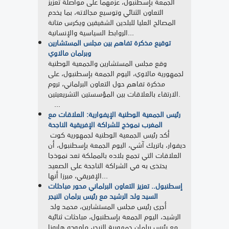
الجمعة بإسطنبول، عزمهما على مواصلة تعزيز
التعاون الثنائي وتوسيع مجالاته، بما يخدم
المصالح العليا للبلدين الشقيقين ويكرس متانة
الروابط السياسية والإنسانية...
توقيع مذكرة تفاهم بين مجلس المستشارين
وبرلمان مالاوي
وقع مجلس المستشارين والجمعية الوطنية
لجمهورية مالاوي، اليوم الجمعة بإسطنبول، على
مذكرة تفاهم حول التعاون البرلماني، تروم
الارتقاء بالعلاقات بين المؤسستين التشريعيتين.
...
رئيس الجمعية الوطنية الإيفوارية: العلاقات مع
المغرب نموذج للشراكة الإفريقية الناجحة
أكد رئيس الجمعية الوطنية لجمهورية كوت
ديفوار، باتريك آشي، اليوم الجمعة بإسطنبول، أن
العلاقات التي تجمع بلاده بالمملكة تعد نموذجا
يحتذى به في الشراكة الناجحة على الصعيد
الإفريقي، مبرزا أنها...
إسطنبول.. تعزيز التعاون البرلماني محور مباحثات
السيد ولد الرشيد مع رئيس برلمان النيجر
أجرى رئيس مجلس المستشارين، محمد ولد
الرشيد، اليوم الجمعة بإسطنبول، مباحثات ثنائية
مع رئيس برلمان جمهورية النيجر، مامودو هارونا