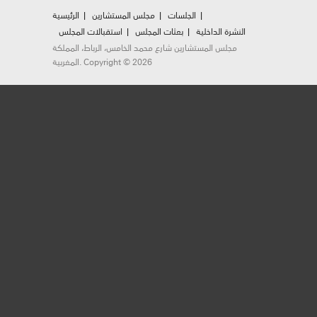
الجلسات
مجلس المستشارين
الرئيسية
النشرة الداخلية
بعثات المجلس
استقبالات المجلس
مجلس المستشارين شارع محمد الخامس، الرباط، المملكة
المغربية. Copyright © 2026